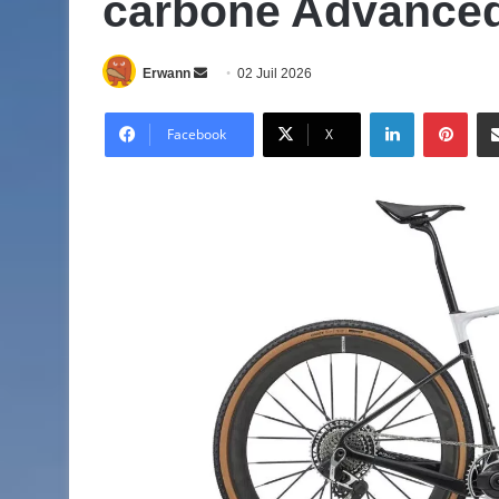
carbone Advance
Envoyer
Erwann
02 Juil 2026
un
Linkedin
Pinte
courriel
Facebook
X