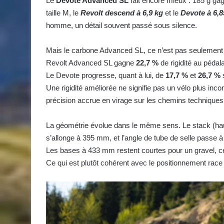
Le
Devote Advanced SL
fait encore mieux : 185 g gag
taille M, le
Revolt descend à 6,9 kg
et le
Devote à 6,8
homme, un détail souvent passé sous silence.
Mais le carbone Advanced SL, ce n’est pas seulement 
Revolt Advanced SL gagne
22,7 %
de rigidité au pédal
Le Devote progresse, quant à lui, de
17,7 %
et
26,7 %
Une rigidité améliorée ne signifie pas un vélo plus inco
précision accrue en virage sur les chemins techniques
La géométrie évolue dans le même sens. Le stack (haut
s’allonge à 395 mm, et l’angle de tube de selle passe à
Les bases à 433 mm restent courtes pour un gravel, ce 
Ce qui est plutôt cohérent avec le positionnement race