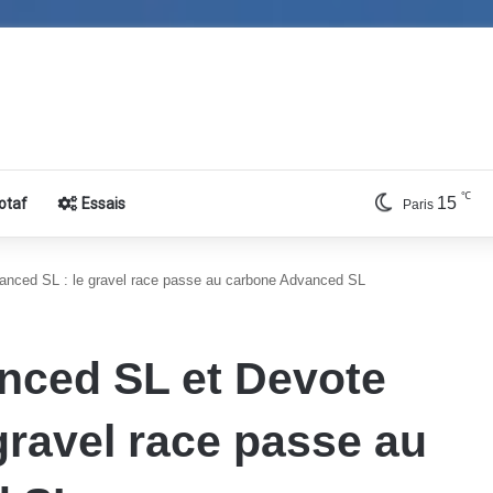
℃
15
otaf
Essais
Paris
anced SL : le gravel race passe au carbone Advanced SL
nced SL et Devote
gravel race passe au