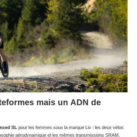
lateformes mais un ADN de
nced SL
pour les femmes sous la marque Liv : les deux vélos
losophie aérodynamique et les mêmes transmissions SRAM.