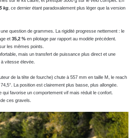
nés sur le kit cadre, et presque 3000 g sur le vélo complet. En
5 kg
, ce dernier étant paradoxalement plus léger que la version
une question de grammes. La rigidité progresse nettement : le
age et
35,2 %
en pilotage par rapport au modèle précédent.
sur les mêmes points.
nfortable, mais un transfert de puissance plus direct et une
 à vitesse élevée.
eur de la tête de fourche) chute à 557 mm en taille M, le reach
 74,5°. La position est clairement plus basse, plus allongée.
qui favorise un comportement vif mais réduit le confort.
 de ces gravels.