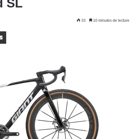
d SL
33
10 minutes de lecture
rest
E-Mail