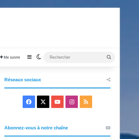
Sidebar (barre latérale)
Switch skin
Rechercher
Me suivre
Réseaux sociaux
F
X
Y
I
R
a
o
n
S
c
u
s
S
Abonnez-vous à notre chaîne