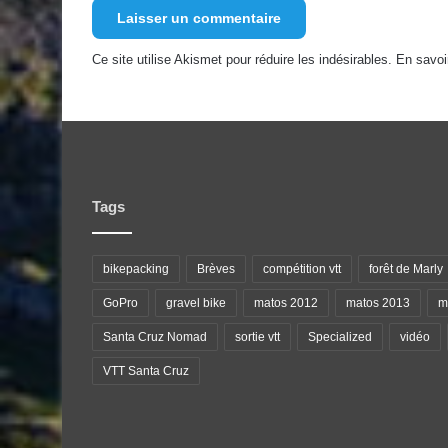
Ce site utilise Akismet pour réduire les indésirables.
En savoi
Tags
bikepacking
Brèves
compétition vtt
forêt de Marly
GoPro
gravel bike
matos 2012
matos 2013
ma
Santa Cruz Nomad
sortie vtt
Specialized
vidéo
VTT Santa Cruz