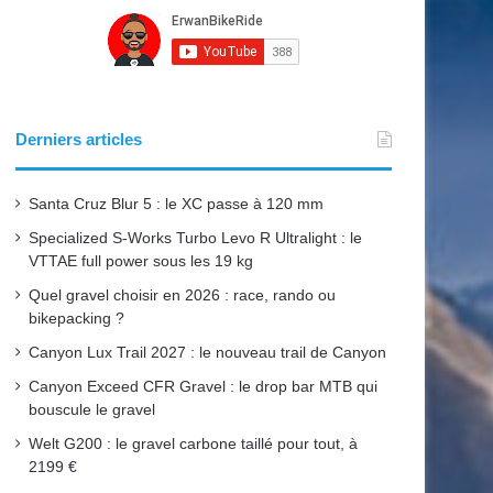
e
T
t
b
u
a
o
b
g
o
e
r
Derniers articles
k
a
Santa Cruz Blur 5 : le XC passe à 120 mm
m
Specialized S-Works Turbo Levo R Ultralight : le
VTTAE full power sous les 19 kg
Quel gravel choisir en 2026 : race, rando ou
bikepacking ?
Canyon Lux Trail 2027 : le nouveau trail de Canyon
Canyon Exceed CFR Gravel : le drop bar MTB qui
bouscule le gravel
Welt G200 : le gravel carbone taillé pour tout, à
2199 €