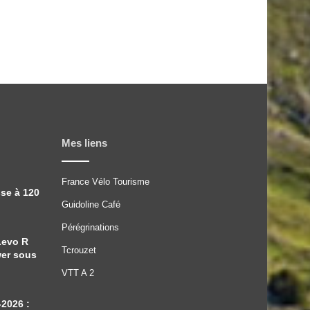
Mes liens
France Vélo Tourisme
sse à 120
Guidoline Café
Pérégrinations
Levo R
Tcrouzet
wer sous
VTT A 2
-2026 :