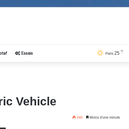
℃
25
otaf
Essais
Paris
ic Vehicle
340
Moins d'une minute
E-Mail