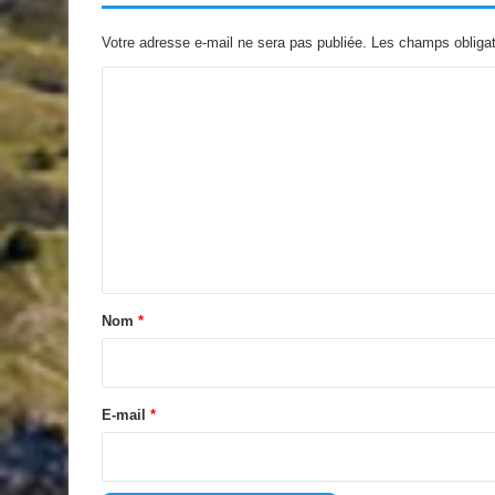
Votre adresse e-mail ne sera pas publiée.
Les champs obligat
C
o
m
m
e
n
t
a
Nom
*
i
r
e
E-mail
*
*