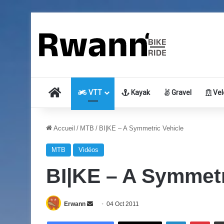
Accueil
VTT
Kayak
Gravel
Vel
Accueil
/
MTB
/
BI|KE – A Symmetric Vehicle
MTB
Vidéos
BI|KE – A Symmetr
Erwann
E
04 Oct 2011
n
Linkedin
Pinterest