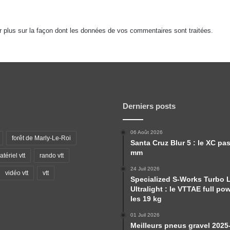
r plus sur la façon dont les données de vos commentaires sont traitées
.
Derniers posts
06 Août 2026
forêt de Marly-Le-Roi
Santa Cruz Blur 5 : le XC pa
mm
tériel vtt
rando vtt
24 Juil 2026
vidéo vtt
vtt
Specialized S-Works Turbo 
Ultralight : le VTTAE full po
les 19 kg
01 Juil 2026
Meilleurs pneus gravel 2025