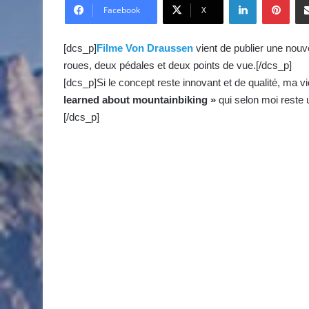
v
Facebook
X
o
y
[dcs_p]
Filme Von Draussen
vient de publier une nouve
e
roues, deux pédales et deux points de vue.[/dcs_p]
r
[dcs_p]Si le concept reste innovant et de qualité, ma
u
learned about mountainbiking »
qui selon moi reste 
n
[/dcs_p]
c
o
u
r
r
i
e
l