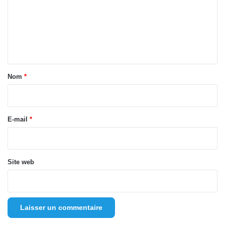
m
e
n
t
a
Nom
*
i
r
e
E-mail
*
*
Site web