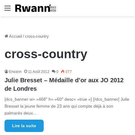
Menu
Accueil
/
cross-country
cross-country
Erwann
11 Août 2012
0
377
Julie Bresset – Médaille d’or aux JO 2012
de Londres
[dcs_banner w= »468″ h= »60″ desc= »true »] [/dcs_banner] Julie
Bresset la jeune femme de 23 ans qui compte déjà à son
palmarès deux…
Lire la suite