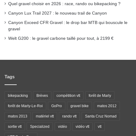
Quel gravel choisir en 2026 : race, rando ou bikepacking ?
Canyon Lux Trail 2027 : le nouveau trail de Canyon
Canyon Exceed CFR Gravel : le drop bar MTB qui bouscule le
gravel
Welt G200 : le gravel carbone taillé pour tout, à 2199 €
Tags
bikepacking
Brèves
compétition vtt
forêt de Marly
forêt de Marly-Le-Roi
GoPro
gravel bike
matos 2012
matos 2013
matériel vtt
rando vtt
Santa Cruz Nomad
sortie vtt
Specialized
vidéo
vidéo vtt
vtt