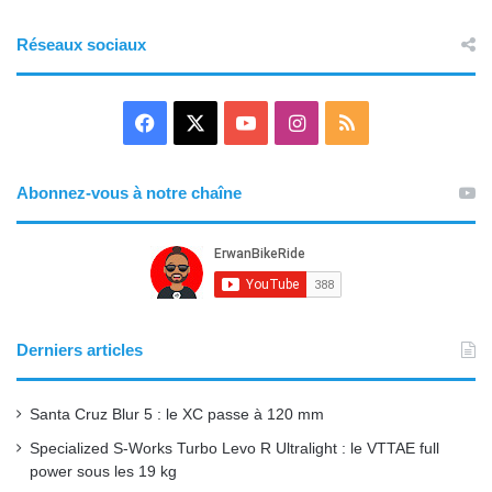
Réseaux sociaux
F
X
Y
I
R
a
o
n
S
Abonnez-vous à notre chaîne
c
u
s
S
e
T
t
b
u
a
o
b
g
Derniers articles
o
e
r
Santa Cruz Blur 5 : le XC passe à 120 mm
k
a
Specialized S-Works Turbo Levo R Ultralight : le VTTAE full
power sous les 19 kg
m