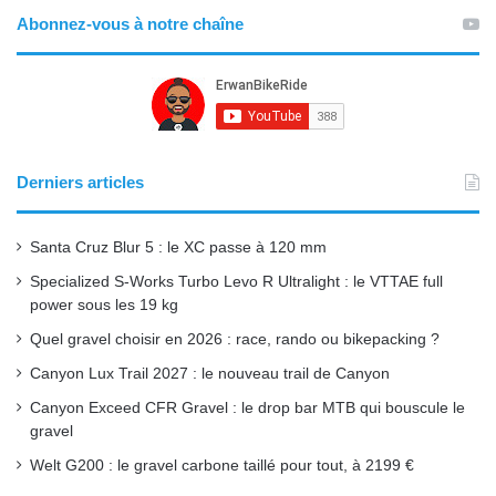
Abonnez-vous à notre chaîne
c
u
s
S
:
e
T
t
b
u
a
o
b
g
Derniers articles
o
e
r
Santa Cruz Blur 5 : le XC passe à 120 mm
k
a
Specialized S-Works Turbo Levo R Ultralight : le VTTAE full
power sous les 19 kg
m
Quel gravel choisir en 2026 : race, rando ou bikepacking ?
Canyon Lux Trail 2027 : le nouveau trail de Canyon
Canyon Exceed CFR Gravel : le drop bar MTB qui bouscule le
gravel
Welt G200 : le gravel carbone taillé pour tout, à 2199 €