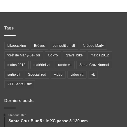
Tags
bikepacking
Brèves
compétition vtt
forêt de Marly
forêt de Marly-Le-Roi
GoPro
gravel bike
matos 2012
matos 2013
matériel vtt
rando vtt
Santa Cruz Nomad
sortie vtt
Specialized
vidéo
vidéo vtt
vtt
VTT Santa Cruz
Derniers posts
06 Août 2026
Santa Cruz Blur 5 : le XC passe à 120 mm