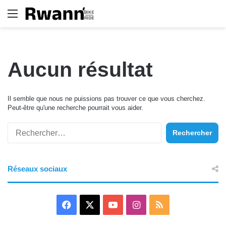
Menu
Aucun résultat
Il semble que nous ne puissions pas trouver ce que vous cherchez.
Peut-être qu'une recherche pourrait vous aider.
R
e
c
h
Réseaux sociaux
e
r
c
h
F
X
Y
I
R
e
r
a
o
n
S