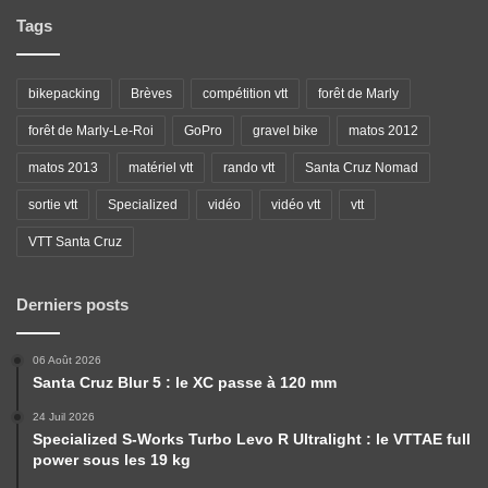
Tags
bikepacking
Brèves
compétition vtt
forêt de Marly
forêt de Marly-Le-Roi
GoPro
gravel bike
matos 2012
matos 2013
matériel vtt
rando vtt
Santa Cruz Nomad
sortie vtt
Specialized
vidéo
vidéo vtt
vtt
VTT Santa Cruz
Derniers posts
06 Août 2026
Santa Cruz Blur 5 : le XC passe à 120 mm
24 Juil 2026
Specialized S-Works Turbo Levo R Ultralight : le VTTAE full
power sous les 19 kg