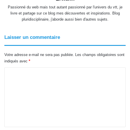
Passionné du web mais tout autant passionné par l'univers du vtt, je
livre et partage sur ce blog mes découvertes et inspirations. Blog
pluridisciplinaire, j'aborde aussi bien d'autres sujets.
Laisser un commentaire
Votre adresse e-mail ne sera pas publiée.
Les champs obligatoires sont
indiqués avec
*
C
o
m
m
e
n
t