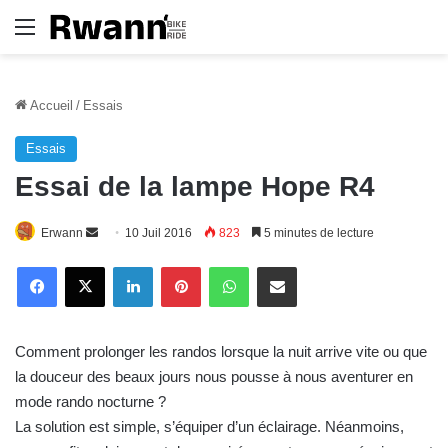
Menu
Accueil
/
Essais
Essais
Essai de la lampe Hope R4
Erwann
E
10 Juil 2016
823
5 minutes de lecture
n
Linkedin
Pinterest
WhatsApp
E-Mail
v
o
y
Comment prolonger les randos lorsque la nuit arrive vite ou que
e
la douceur des beaux jours nous pousse à nous aventurer en
r
mode rando nocturne ?
u
La solution est simple, s’équiper d’un éclairage. Néanmoins,
n