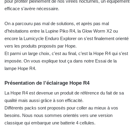
c
pour profiter pleinement de nos virées nocturnes, un équipement
o
efficace s’avère nécessaire.
u
r
On a parcouru pas mal de solutions, et après pas mal
r
d’hésitations entre la Lupine Piko R4, la Glow Worm X2 ou
i
encore la Lumicycle Enduro Explorer on s’est finalement orienté
e
vers les produits proposés par Hope.
l
Et parmi un large choix, c’est au final, c’est la Hope R4 qui s’est
imposée. On vous explique tout ça dans notre Essai de la
lampe Hope R4.
Présentation de l’éclairage Hope R4
La Hope R4 est devenue un produit de référence du fait de sa
qualité mais aussi grâce à son efficacité.
Différents packs sont proposés pour coller au mieux à vos
besoins. Nous nous sommes orientés vers une version
classique qui embarque une batterie 4 cellules.