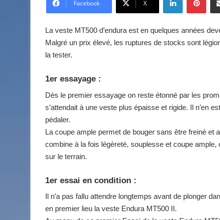
v
Facebook
X
o
y
La veste MT500 d’endura est en quelques années devenu
e
Malgré un prix élevé, les ruptures de stocks sont légi
r
la tester.
u
n
1er essayage :
c
Dès le premier essayage on reste étonné par les promes
o
u
s’attendait à une veste plus épaisse et rigide. Il n’en es
r
pédaler.
r
La coupe ample permet de bouger sans être freiné et a
i
combine à la fois légèreté, souplesse et coupe ample, 
e
sur le terrain.
l
1er essai en condition :
Il n’a pas fallu attendre longtemps avant de plonger da
en premier lieu la veste Endura MT500 II.