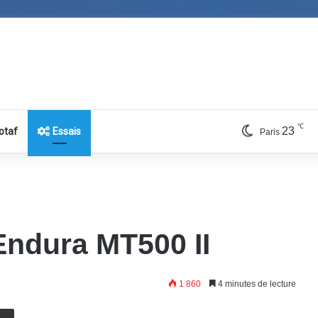
℃
23
otaf
Essais
Paris
Endura MT500 II
1 860
4 minutes de lecture
E-Mail