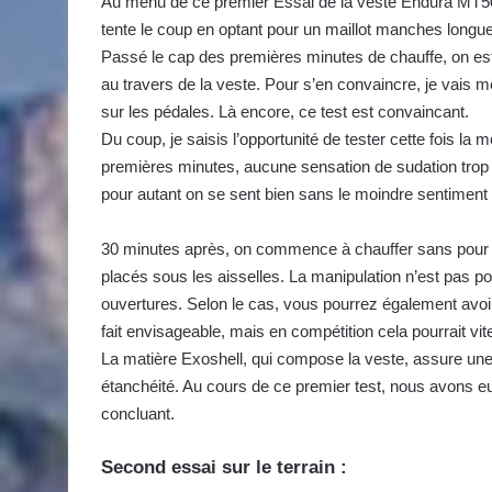
Au menu de ce premier Essai de la veste Endura MT500
tente le coup en optant pour un maillot manches longu
Passé le cap des premières minutes de chauffe, on est s
au travers de la veste. Pour s’en convaincre, je vais m
sur les pédales. Là encore, ce test est convaincant.
Du coup, je saisis l’opportunité de tester cette fois la 
premières minutes, aucune sensation de sudation trop
pour autant on se sent bien sans le moindre sentiment 
30 minutes après, on commence à chauffer sans pour aut
placés sous les aisselles. La manipulation n’est pas pos
ouvertures. Selon le cas, vous pourrez également avoir
fait envisageable, mais en compétition cela pourrait vi
La matière Exoshell, qui compose la veste, assure une 
étanchéité. Au cours de ce premier test, nous avons eu l
concluant.
Second essai sur le terrain :