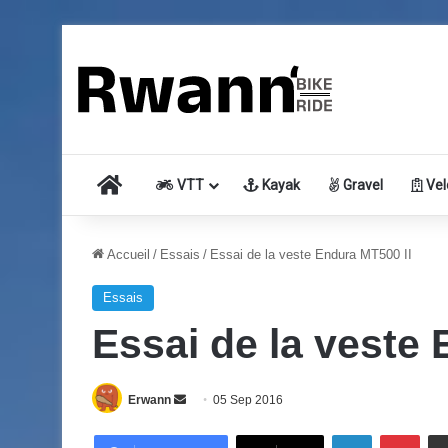
Accueil
VTT
Kayak
Gravel
Vel
Accueil
/
Essais
/
Essai de la veste Endura MT500 II
Essais
Essai de la veste 
Erwann
E
05 Sep 2016
n
Linkedin
Pinterest