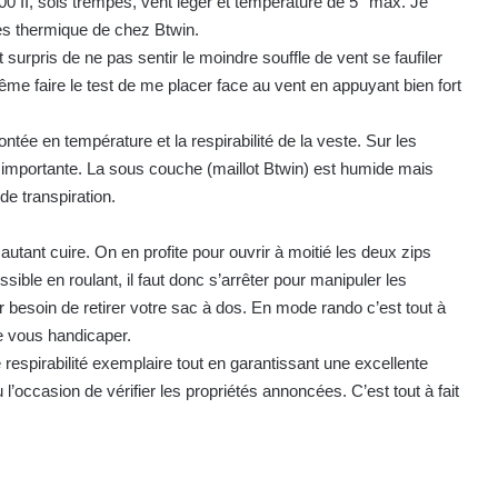
 II, sols trempés, vent léger et température de 5° max. Je
es thermique de chez Btwin.
urpris de ne pas sentir le moindre souffle de vent se faufiler
ême faire le test de me placer face au vent en appuyant bien fort
montée en température et la respirabilité de la veste. Sur les
 importante. La sous couche (maillot Btwin) est humide mais
de transpiration.
ant cuire. On en profite pour ouvrir à moitié les deux zips
sible en roulant, il faut donc s’arrêter pour manipuler les
 besoin de retirer votre sac à dos. En mode rando c’est tout à
te vous handicaper.
respirabilité exemplaire tout en garantissant une excellente
’occasion de vérifier les propriétés annoncées. C’est tout à fait