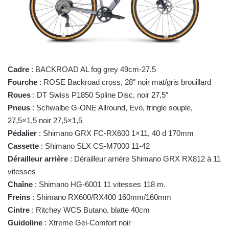
Cadre
: BACKROAD AL fog grey 49cm-27.5
Fourche
: ROSE Backroad cross, 28″ noir mat/gris brouillard
Roues
: DT Swiss P1850 Spline Disc, noir 27,5″
Pneus
: Schwalbe G-ONE Allround, Evo, tringle souple,
27,5×1,5 noir 27,5×1,5
Pédalier
: Shimano GRX FC-RX600 1×11, 40 d 170mm
Cassette
: Shimano SLX CS-M7000 11-42
Dérailleur arrière
: Dérailleur arrière Shimano GRX RX812 à 11
vitesses
Chaîne
: Shimano HG-6001 11 vitesses 118 m.
Freins
: Shimano RX600/RX400 160mm/160mm
Cintre
: Ritchey WCS Butano, blatte 40cm
Guidoline
: Xtreme Gel-Comfort noir