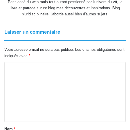
Passionné du web mais tout autant passionné par l'univers du vtt, je
livre et partage sur ce blog mes découvertes et inspirations. Blog
pluridisciplinaire, j'aborde aussi bien d'autres sujets.
Laisser un commentaire
Votre adresse e-mail ne sera pas publiée.
Les champs obligatoires sont
indiqués avec
*
C
o
m
m
e
n
t
a
Nom
*