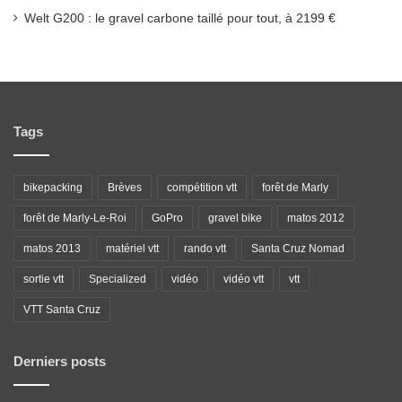
Welt G200 : le gravel carbone taillé pour tout, à 2199 €
Tags
bikepacking
Brèves
compétition vtt
forêt de Marly
forêt de Marly-Le-Roi
GoPro
gravel bike
matos 2012
matos 2013
matériel vtt
rando vtt
Santa Cruz Nomad
sortie vtt
Specialized
vidéo
vidéo vtt
vtt
VTT Santa Cruz
Derniers posts