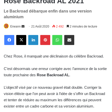
Rose Backroad AL 2021
Le Backroad débarque enfin dans une version
aluminium
Envoyer
Erwann
21 Août 2020
2 492
2 minutes de lecture
un
Linkedin
Pinterest
WhatsApp
E-Mail
courriel
Chez Rose, il manquait une déclinaison du célèbre Backroad.
C’est désormais une erreur corrigée avec l’annonce de la sortie
toute prochaine des
Rose Backroad AL
.
L’objectif visé par ce nouveau gravel était double. Corriger la
vision élitiste que l’on peut avoir à l’idée de s’offrir un Backroad
et tenter de réduire au maximum les différences qui peuvent
exister entre un cadre carbone et sa version aluminium.