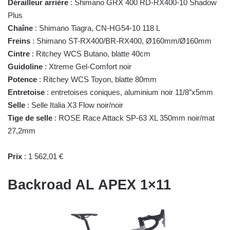
Dérailleur arrière
: Shimano GRX 400 RD-RX400-10 Shadow
Plus
Chaîne
: Shimano Tiagra, CN-HG54-10 118 L
Freins
: Shimano ST-RX400/BR-RX400, Ø160mm/Ø160mm
Cintre
: Ritchey WCS Butano, blatte 40cm
Guidoline
: Xtreme Gel-Comfort noir
Potence
: Ritchey WCS Toyon, blatte 80mm
Entretoise
: entretoises coniques, aluminium noir 11/8″x5mm
Selle
: Selle Italia X3 Flow noir/noir
Tige de selle
: ROSE Race Attack SP-63 XL 350mm noir/mat
27,2mm
Prix
: 1 562,01 €
Backroad AL APEX 1×11