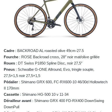
Cadre
: BACKROAD AL roasted olive 49cm-27.5
Fourche
: ROSE Backroad cross, 28″ noir mat/olive grillée
Roues
: DT Swiss P1850 Spline Disc, noir 27,5″
Pneus
: Schwalbe G-ONE Allround, Evo, tringle souple,
27,5×1,5 noir 27,5×1,5
Pédalier
: Shimano GRX 600, FC-RX600-10 46/30d Hollowtech
II 170mm
Cassette
: Shimano HG-500 10 v 11-34
Dérailleur avant
: Shimano GRX 400 FD-RX400 DownSwing
DownPull