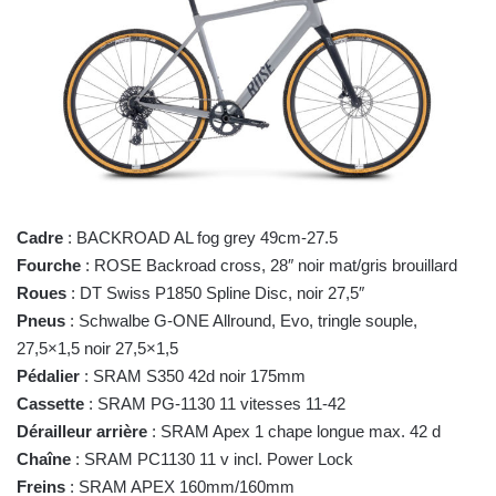
Cadre
: BACKROAD AL fog grey 49cm-27.5
Fourche
: ROSE Backroad cross, 28″ noir mat/gris brouillard
Roues
: DT Swiss P1850 Spline Disc, noir 27,5″
Pneus
: Schwalbe G-ONE Allround, Evo, tringle souple,
27,5×1,5 noir 27,5×1,5
Pédalier
: SRAM S350 42d noir 175mm
Cassette
: SRAM PG-1130 11 vitesses 11-42
Dérailleur arrière
: SRAM Apex 1 chape longue max. 42 d
Chaîne
: SRAM PC1130 11 v incl. Power Lock
Freins
: SRAM APEX 160mm/160mm