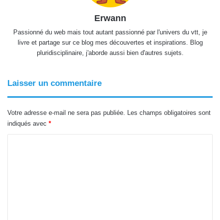
Erwann
Passionné du web mais tout autant passionné par l'univers du vtt, je
livre et partage sur ce blog mes découvertes et inspirations. Blog
pluridisciplinaire, j'aborde aussi bien d'autres sujets.
Laisser un commentaire
Votre adresse e-mail ne sera pas publiée.
Les champs obligatoires sont
indiqués avec
*
C
o
m
m
e
n