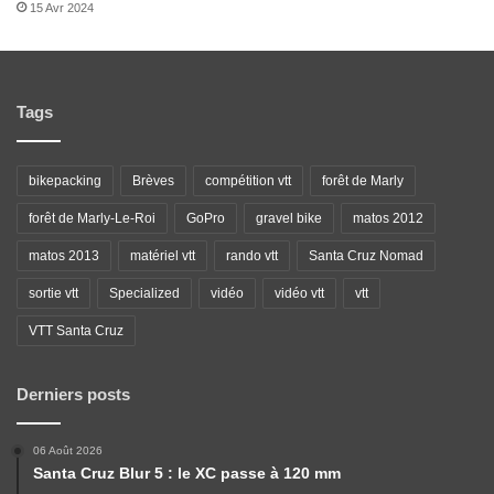
15 Avr 2024
Tags
bikepacking
Brèves
compétition vtt
forêt de Marly
forêt de Marly-Le-Roi
GoPro
gravel bike
matos 2012
matos 2013
matériel vtt
rando vtt
Santa Cruz Nomad
sortie vtt
Specialized
vidéo
vidéo vtt
vtt
VTT Santa Cruz
Derniers posts
06 Août 2026
Santa Cruz Blur 5 : le XC passe à 120 mm