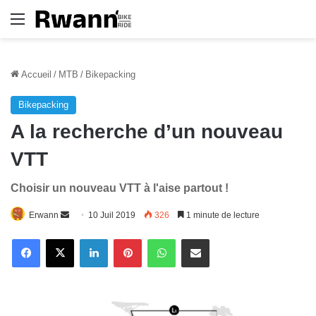
Menu
Accueil
/
MTB
/
Bikepacking
Bikepacking
A la recherche d’un nouveau
VTT
Choisir un nouveau VTT à l'aise partout !
Envoyer
Erwann
10 Juil 2019
326
1 minute de lecture
un
Linkedin
Pinterest
WhatsApp
E-Mail
courriel