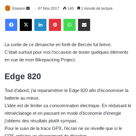
Erwann
E
07 Nov 2017
140
1 minute de lecture
n
Linkedin
Pinterest
WhatsApp
E-Mail
v
o
y
La sortie de ce dimanche en forêt de Bercée fut brève.
e
C’était surtout pour moi l’occasion de tester quelques éléments
r
en vue de mon Bikepacking Project.
u
n
Edge 820
c
o
u
Tout d’abord, j’ai reparamétrer le Edge 820 afin d’économiser la
r
batterie au mieux.
r
L’idée est de limiter sa consommation électrique. En réduisant le
i
rétroéclairage et en passant en mode d’économie d’énergie
e
j’obtiens des résultats plutôt sympas.
l
Pour le suivi de la trace GPX, l’écran ne se réveille que si le
GPS anticipe un changement de direction.