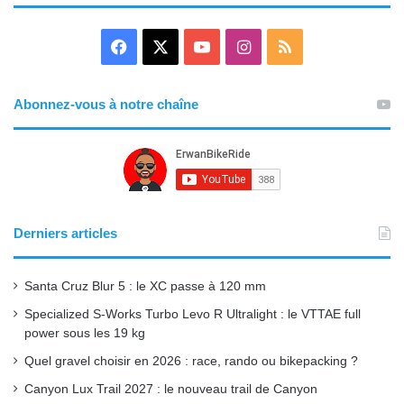
F
X
Y
I
R
a
o
n
S
Abonnez-vous à notre chaîne
c
u
s
S
e
T
t
b
u
a
o
b
g
Derniers articles
o
e
r
Santa Cruz Blur 5 : le XC passe à 120 mm
k
a
Specialized S-Works Turbo Levo R Ultralight : le VTTAE full
power sous les 19 kg
m
Quel gravel choisir en 2026 : race, rando ou bikepacking ?
Canyon Lux Trail 2027 : le nouveau trail de Canyon