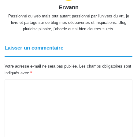
Erwann
Passionné du web mais tout autant passionné par l'univers du vtt, je
livre et partage sur ce blog mes découvertes et inspirations. Blog
pluridisciplinaire, j'aborde aussi bien d'autres sujets.
Laisser un commentaire
Votre adresse e-mail ne sera pas publiée.
Les champs obligatoires sont
indiqués avec
*
C
o
m
m
e
n