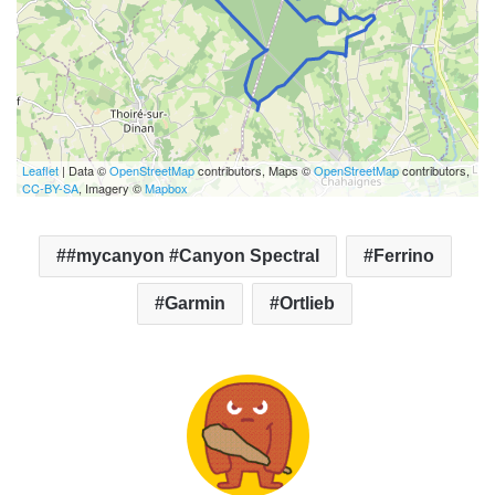
Leaflet
| Data ©
OpenStreetMap
contributors, Maps ©
OpenStreetMap
contributors,
CC-BY-SA
, Imagery ©
Mapbox
#mycanyon #Canyon Spectral
Ferrino
Garmin
Ortlieb