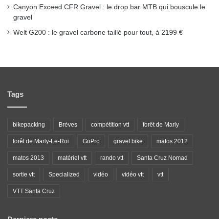
Canyon Exceed CFR Gravel : le drop bar MTB qui bouscule le
gravel
Welt G200 : le gravel carbone taillé pour tout, à 2199 €
Tags
bikepacking
Brèves
compétition vtt
forêt de Marly
forêt de Marly-Le-Roi
GoPro
gravel bike
matos 2012
matos 2013
matériel vtt
rando vtt
Santa Cruz Nomad
sortie vtt
Specialized
vidéo
vidéo vtt
vtt
VTT Santa Cruz