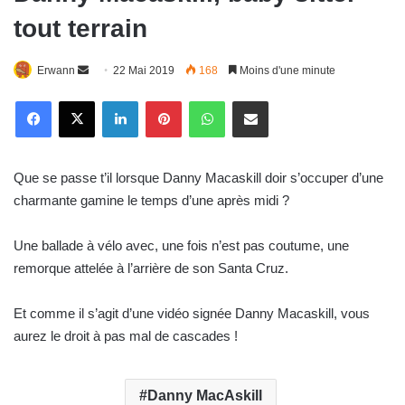
tout terrain
Envoyer
Erwann
22 Mai 2019
168
Moins d'une minute
un
Linkedin
Pinterest
WhatsApp
E-Mail
courriel
Que se passe t’il lorsque Danny Macaskill doir s’occuper d’une
charmante gamine le temps d’une après midi ?
Une ballade à vélo avec, une fois n’est pas coutume, une
remorque attelée à l’arrière de son Santa Cruz.
Et comme il s’agit d’une vidéo signée Danny Macaskill, vous
aurez le droit à pas mal de cascades !
Danny MacAskill