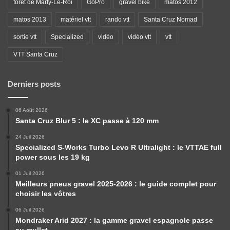
forêt de Marly-Le-Roi
GoPro
gravel bike
matos 2012
matos 2013
matériel vtt
rando vtt
Santa Cruz Nomad
sortie vtt
Specialized
vidéo
vidéo vtt
vtt
VTT Santa Cruz
Derniers posts
06 Août 2026
Santa Cruz Blur 5 : le XC passe à 120 mm
24 Juil 2026
Specialized S-Works Turbo Levo R Ultralight : le VTTAE full
power sous les 19 kg
01 Juil 2026
Meilleurs pneus gravel 2025-2026 : le guide complet pour
choisir les vôtres
06 Juil 2026
Mondraker Arid 2027 : la gamme gravel espagnole passe