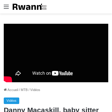
Menu
Accueil
/
MTB
/
Vidéos
Vidéos
Danny Macaskill, baby sitter