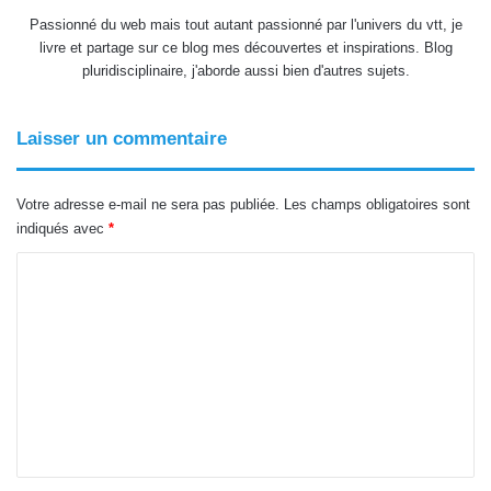
Passionné du web mais tout autant passionné par l'univers du vtt, je
livre et partage sur ce blog mes découvertes et inspirations. Blog
pluridisciplinaire, j'aborde aussi bien d'autres sujets.
Laisser un commentaire
Votre adresse e-mail ne sera pas publiée.
Les champs obligatoires sont
indiqués avec
*
C
o
m
m
e
n
t