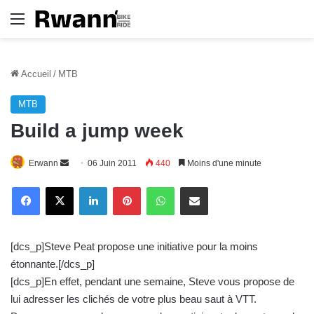
Menu
Accueil
/
MTB
MTB
Build a jump week
Erwann
E
06 Juin 2011
440
Moins d'une minute
n
Linkedin
Pinterest
WhatsApp
E-Mail
v
o
y
[dcs_p]Steve Peat propose une initiative pour la moins
e
étonnante.[/dcs_p]
r
[dcs_p]En effet, pendant une semaine, Steve vous propose de
u
lui adresser les clichés de votre plus beau saut à VTT.
n