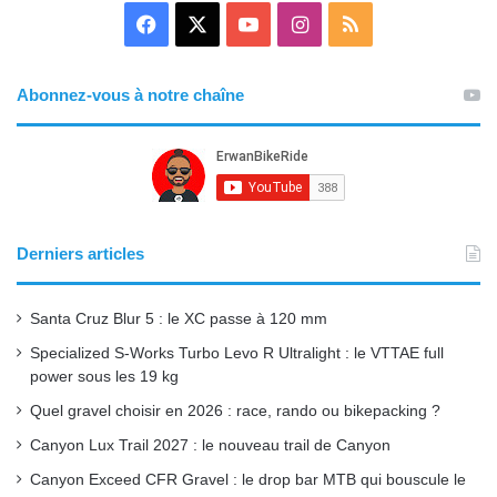
F
X
Y
I
R
a
o
n
S
Abonnez-vous à notre chaîne
c
u
s
S
e
T
t
b
u
a
o
b
g
Derniers articles
o
e
r
Santa Cruz Blur 5 : le XC passe à 120 mm
k
a
Specialized S-Works Turbo Levo R Ultralight : le VTTAE full
power sous les 19 kg
m
Quel gravel choisir en 2026 : race, rando ou bikepacking ?
Canyon Lux Trail 2027 : le nouveau trail de Canyon
Canyon Exceed CFR Gravel : le drop bar MTB qui bouscule le