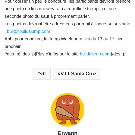
c
Pour corser un peu le concours, les participants devront prendre
o
une photo du lieu qui servira à accueillir le tremplin et une
u
seconde photo du saut à proprement parler.
r
Les photos devront être adressées par mail à l’adresse suivante
r
:
built@buildajump.com
i
Ahh, pour conclure, la Jump Week aura lieu du 13 au 17 juin
e
prochain.
l
[/dcs_p] [dcs_p]Plus d’infos sur le site
buildajump.com
[/dcs_p]
vtt
VTT Santa Cruz
Erwann