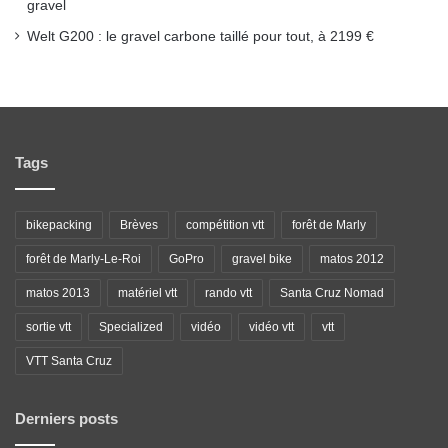
gravel
Welt G200 : le gravel carbone taillé pour tout, à 2199 €
Tags
bikepacking
Brèves
compétition vtt
forêt de Marly
forêt de Marly-Le-Roi
GoPro
gravel bike
matos 2012
matos 2013
matériel vtt
rando vtt
Santa Cruz Nomad
sortie vtt
Specialized
vidéo
vidéo vtt
vtt
VTT Santa Cruz
Derniers posts