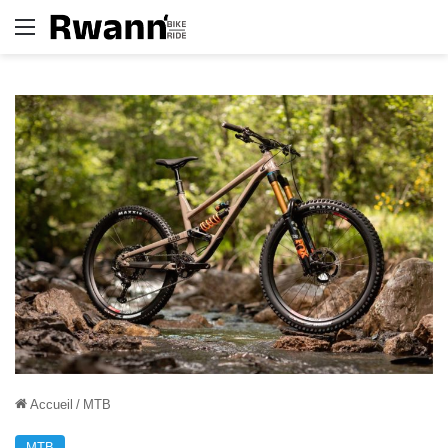
Menu
Accueil
/
MTB
MTB