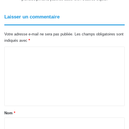
Laisser un commentaire
Votre adresse e-mail ne sera pas publiée.
Les champs obligatoires sont
indiqués avec
*
C
o
m
m
e
n
t
a
Nom
*
i
r