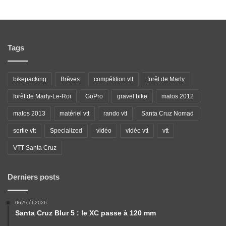
Tags
bikepacking
Brèves
compétition vtt
forêt de Marly
forêt de Marly-Le-Roi
GoPro
gravel bike
matos 2012
matos 2013
matériel vtt
rando vtt
Santa Cruz Nomad
sortie vtt
Specialized
vidéo
vidéo vtt
vtt
VTT Santa Cruz
Derniers posts
06 Août 2026
Santa Cruz Blur 5 : le XC passe à 120 mm