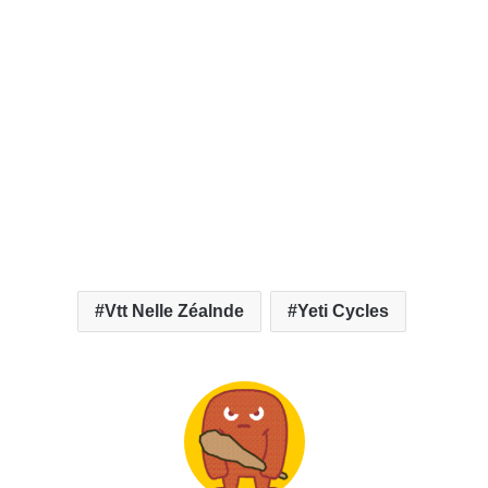
c
o
u
r
r
i
e
l
Vtt Nelle Zéalnde
Yeti Cycles