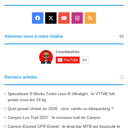
F
X
Y
I
R
a
o
n
S
Abonnez-vous à notre chaîne
c
u
s
S
e
T
t
b
u
a
o
b
g
Derniers articles
o
e
r
Specialized S-Works Turbo Levo R Ultralight : le VTTAE full
k
a
power sous les 19 kg
Quel gravel choisir en 2026 : race, rando ou bikepacking ?
m
Canyon Lux Trail 2027 : le nouveau trail de Canyon
Canyon Exceed CFR Gravel : le drop bar MTB qui bouscule le