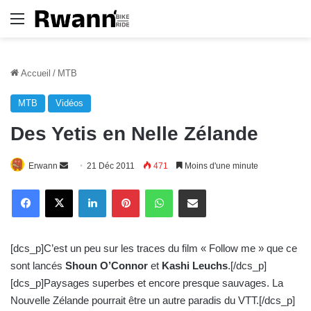
Menu
Accueil
/
MTB
MTB
Vidéos
Des Yetis en Nelle Zélande
Erwann
E
21 Déc 2011
471
Moins d'une minute
n
Linkedin
Pinterest
WhatsApp
E-Mail
v
o
y
[dcs_p]C’est un peu sur les traces du film « Follow me » que ce
e
sont lancés
Shoun O’Connor
et
Kashi Leuchs
.[/dcs_p]
r
[dcs_p]Paysages superbes et encore presque sauvages. La
u
Nouvelle Zélande pourrait être un autre paradis du VTT.[/dcs_p]
n