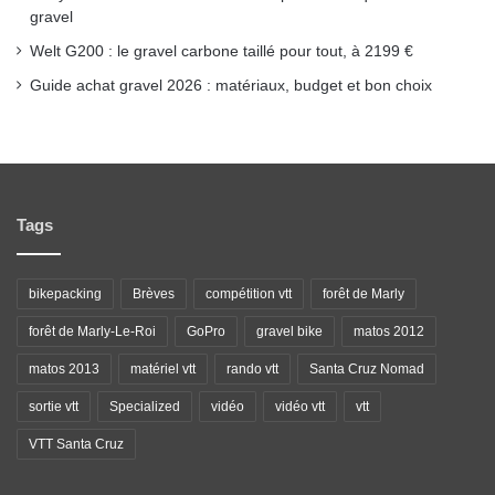
gravel
Welt G200 : le gravel carbone taillé pour tout, à 2199 €
Guide achat gravel 2026 : matériaux, budget et bon choix
Tags
bikepacking
Brèves
compétition vtt
forêt de Marly
forêt de Marly-Le-Roi
GoPro
gravel bike
matos 2012
matos 2013
matériel vtt
rando vtt
Santa Cruz Nomad
sortie vtt
Specialized
vidéo
vidéo vtt
vtt
VTT Santa Cruz