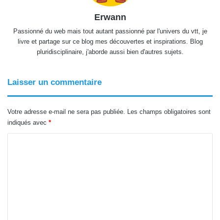
Erwann
Passionné du web mais tout autant passionné par l'univers du vtt, je
livre et partage sur ce blog mes découvertes et inspirations. Blog
pluridisciplinaire, j'aborde aussi bien d'autres sujets.
Laisser un commentaire
Votre adresse e-mail ne sera pas publiée.
Les champs obligatoires sont
indiqués avec
*
C
o
m
m
e
n