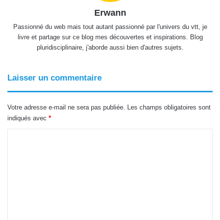
Erwann
Passionné du web mais tout autant passionné par l'univers du vtt, je
livre et partage sur ce blog mes découvertes et inspirations. Blog
pluridisciplinaire, j'aborde aussi bien d'autres sujets.
Laisser un commentaire
Votre adresse e-mail ne sera pas publiée.
Les champs obligatoires sont
indiqués avec
*
C
o
m
m
e
n