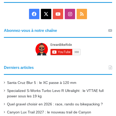
F
X
Y
I
R
a
o
n
S
Abonnez-vous à notre chaîne
c
u
s
S
e
T
t
b
u
a
o
b
g
Derniers articles
o
e
r
Santa Cruz Blur 5 : le XC passe à 120 mm
k
a
Specialized S-Works Turbo Levo R Ultralight : le VTTAE full
power sous les 19 kg
m
Quel gravel choisir en 2026 : race, rando ou bikepacking ?
Canyon Lux Trail 2027 : le nouveau trail de Canyon