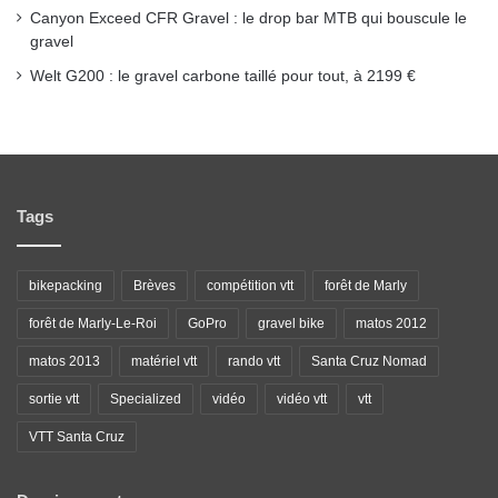
Canyon Exceed CFR Gravel : le drop bar MTB qui bouscule le
gravel
Welt G200 : le gravel carbone taillé pour tout, à 2199 €
Tags
bikepacking
Brèves
compétition vtt
forêt de Marly
forêt de Marly-Le-Roi
GoPro
gravel bike
matos 2012
matos 2013
matériel vtt
rando vtt
Santa Cruz Nomad
sortie vtt
Specialized
vidéo
vidéo vtt
vtt
VTT Santa Cruz