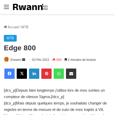
Menu
Accueil
/
MTB
MTB
Edge 800
Erwann
E
03 Fév 2011
560
2 minutes de lecture
n
Linkedin
Pinterest
WhatsApp
E-Mail
v
o
y
[dcs_p]Depuis bien longtemps j’utilise lors de mes sorties un
e
compteur de vitesse Sigma.[/dcs_p]
r
[dcs_p]Mais depuis quelques temps, je souhaitais changer de
u
registre en terme de mesure et de suivi de mes trajets à Vtt.
n