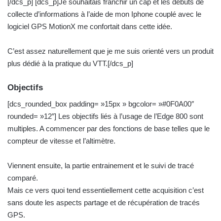
c
[/dcs_p] [dcs_p]Je souhaitais franchir un cap et les débuts de
o
collecte d’informations à l’aide de mon Iphone couplé avec le
u
logiciel GPS MotionX me confortait dans cette idée.
r
r
C’est assez naturellement que je me suis orienté vers un produit
i
plus dédié à la pratique du VTT.[/dcs_p]
e
l
Objectifs
[dcs_rounded_box padding= »15px » bgcolor= »#0F0A00″
rounded= »12″] Les objectifs liés à l’usage de l’Edge 800 sont
multiples. A commencer par des fonctions de base telles que le
compteur de vitesse et l’altimètre.
Viennent ensuite, la partie entrainement et le suivi de tracé
comparé.
Mais ce vers quoi tend essentiellement cette acquisition c’est
sans doute les aspects partage et de récupération de tracés
GPS.