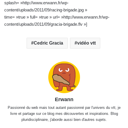
c
splash= »http://www.erwann.fr/wp-
o
content/uploads/2011/09/racing-brigade.jpg »
u
time= »true » full= »true » url= »http://www.erwann.fr/wp-
r
content/uploads/2011/09/gracia-brigade.flv »]
r
i
Cedric Gracia
vidéo vtt
e
l
Erwann
Passionné du web mais tout autant passionné par l'univers du vtt, je
livre et partage sur ce blog mes découvertes et inspirations. Blog
pluridisciplinaire, j'aborde aussi bien d'autres sujets.