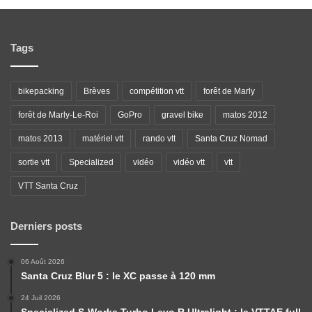
Tags
bikepacking
Brèves
compétition vtt
forêt de Marly
forêt de Marly-Le-Roi
GoPro
gravel bike
matos 2012
matos 2013
matériel vtt
rando vtt
Santa Cruz Nomad
sortie vtt
Specialized
vidéo
vidéo vtt
vtt
VTT Santa Cruz
Derniers posts
06 Août 2026
Santa Cruz Blur 5 : le XC passe à 120 mm
24 Juil 2026