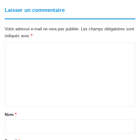
Laisser un commentaire
Votre adresse e-mail ne sera pas publiée.
Les champs obligatoires sont
indiqués avec
*
C
o
m
m
e
n
t
a
Nom
*
i
r