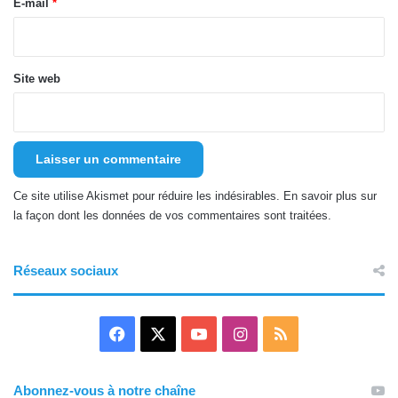
e
E-mail
*
*
Site web
Ce site utilise Akismet pour réduire les indésirables.
En savoir plus sur
la façon dont les données de vos commentaires sont traitées
.
Réseaux sociaux
F
X
Y
I
R
a
o
n
S
Abonnez-vous à notre chaîne