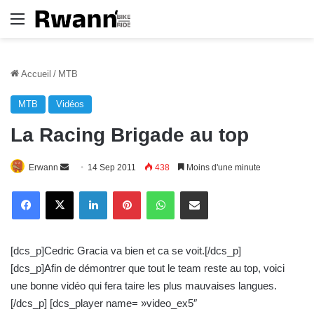
Menu
Accueil
/
MTB
MTB
Vidéos
La Racing Brigade au top
Erwann
E
14 Sep 2011
438
Moins d'une minute
n
Linkedin
Pinterest
WhatsApp
E-Mail
v
o
y
[dcs_p]Cedric Gracia va bien et ca se voit.[/dcs_p]
e
[dcs_p]Afin de démontrer que tout le team reste au top, voici
r
une bonne vidéo qui fera taire les plus mauvaises langues.
u
[/dcs_p] [dcs_player name= »video_ex5″
n