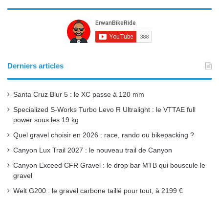
c
u
s
S
e
T
t
b
u
a
o
b
g
Derniers articles
o
e
r
Santa Cruz Blur 5 : le XC passe à 120 mm
k
a
Specialized S-Works Turbo Levo R Ultralight : le VTTAE full
power sous les 19 kg
m
Quel gravel choisir en 2026 : race, rando ou bikepacking ?
Canyon Lux Trail 2027 : le nouveau trail de Canyon
Canyon Exceed CFR Gravel : le drop bar MTB qui bouscule le
gravel
Welt G200 : le gravel carbone taillé pour tout, à 2199 €