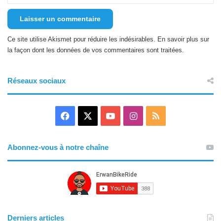
Ce site utilise Akismet pour réduire les indésirables.
En savoir plus sur
la façon dont les données de vos commentaires sont traitées
.
Réseaux sociaux
F
X
Y
I
R
a
o
n
S
Abonnez-vous à notre chaîne
c
u
s
S
e
T
t
b
u
a
o
b
g
Derniers articles