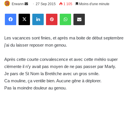
Erwann
E
27 Sep 2015
1 105
Moins d'une minute
n
Linkedin
Pinterest
WhatsApp
E-Mail
v
o
y
Les vacances sont finies, et après ma boite de début septembre
e
j’ai du laisser reposer mon genou.
r
u
Après cette courte convalescence et avec cette météo super
n
c
clémente il n’y avait pas moyen de ne pas passer par Marly.
o
Je pars de St Nom la Bretêche avec un gros smile.
u
Ca mouline, ça ventile bien. Aucune gêne à déplorer.
r
Pas la moindre douleur au genou.
r
i
e
l