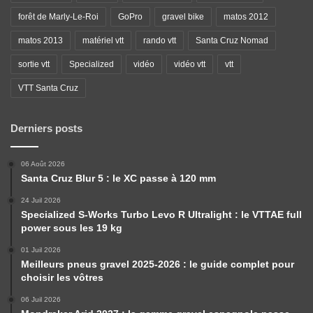
forêt de Marly-Le-Roi
GoPro
gravel bike
matos 2012
matos 2013
matériel vtt
rando vtt
Santa Cruz Nomad
sortie vtt
Specialized
vidéo
vidéo vtt
vtt
VTT Santa Cruz
Derniers posts
06 Août 2026
Santa Cruz Blur 5 : le XC passe à 120 mm
24 Juil 2026
Specialized S-Works Turbo Levo R Ultralight : le VTTAE full
power sous les 19 kg
01 Juil 2026
Meilleurs pneus gravel 2025-2026 : le guide complet pour
choisir les vôtres
06 Juil 2026