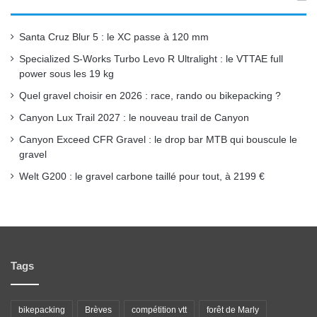
o
e
r
Santa Cruz Blur 5 : le XC passe à 120 mm
k
a
Specialized S-Works Turbo Levo R Ultralight : le VTTAE full
power sous les 19 kg
m
Quel gravel choisir en 2026 : race, rando ou bikepacking ?
Canyon Lux Trail 2027 : le nouveau trail de Canyon
Canyon Exceed CFR Gravel : le drop bar MTB qui bouscule le
gravel
Welt G200 : le gravel carbone taillé pour tout, à 2199 €
Tags
bikepacking
Brèves
compétition vtt
forêt de Marly