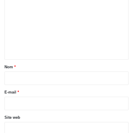
C
o
m
m
e
n
t
a
Nom
*
i
r
e
E-mail
*
*
Site web