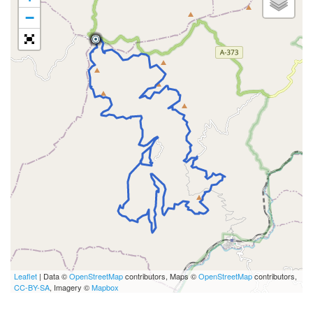
−
Leaflet
| Data ©
OpenStreetMap
contributors, Maps ©
OpenStreetMap
contributors,
CC-BY-SA
, Imagery ©
Mapbox