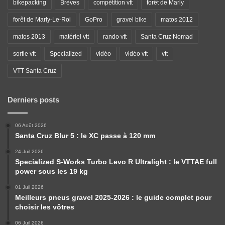
bikepacking
Brèves
compétition vtt
forêt de Marly
forêt de Marly-Le-Roi
GoPro
gravel bike
matos 2012
matos 2013
matériel vtt
rando vtt
Santa Cruz Nomad
sortie vtt
Specialized
vidéo
vidéo vtt
vtt
VTT Santa Cruz
Derniers posts
06 Août 2026
Santa Cruz Blur 5 : le XC passe à 120 mm
24 Juil 2026
Specialized S-Works Turbo Levo R Ultralight : le VTTAE full
power sous les 19 kg
01 Juil 2026
Meilleurs pneus gravel 2025-2026 : le guide complet pour
choisir les vôtres
06 Juil 2026