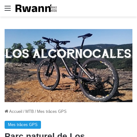
Menu
Accueil
/
MTB
/
Mes trâces GPS
Mes trâces GPS
Parc naturel de Los