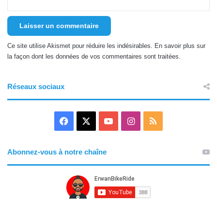
Ce site utilise Akismet pour réduire les indésirables.
En savoir plus sur
la façon dont les données de vos commentaires sont traitées
.
Réseaux sociaux
F
X
Y
I
R
a
o
n
S
Abonnez-vous à notre chaîne
c
u
s
S
e
T
t
b
u
a