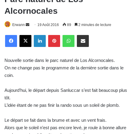
Alcornocales
Erwann
E
19 Août 2016
89
2 minutes de lecture
n
Linkedin
Pinterest
WhatsApp
E-Mail
v
o
y
Nouvelle sortie dans le parc naturel de Los Alcornocales.
e
On ne change pas le programme de la dernière sortie dans le
r
coin.
u
n
c
Aujourd’hui, le départ depuis Sanluccar s’est fait beaucoup plus
o
tôt.
u
L’idée étant de ne pas finir la rando sous un soleil de plomb.
r
r
Le départ se fait dans la brume et avec un vent frais.
i
Alors que le soleil n’est pas encore levé, je roule à bonne allure
e