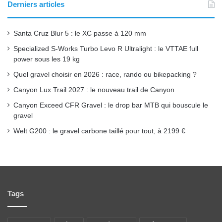
o
b
g
Derniers articles
o
e
r
Santa Cruz Blur 5 : le XC passe à 120 mm
k
a
Specialized S-Works Turbo Levo R Ultralight : le VTTAE full
power sous les 19 kg
m
Quel gravel choisir en 2026 : race, rando ou bikepacking ?
Canyon Lux Trail 2027 : le nouveau trail de Canyon
Canyon Exceed CFR Gravel : le drop bar MTB qui bouscule le
gravel
Welt G200 : le gravel carbone taillé pour tout, à 2199 €
Tags