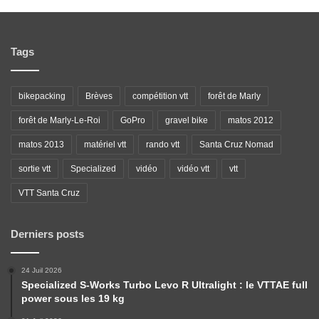
Tags
bikepacking
Brèves
compétition vtt
forêt de Marly
forêt de Marly-Le-Roi
GoPro
gravel bike
matos 2012
matos 2013
matériel vtt
rando vtt
Santa Cruz Nomad
sortie vtt
Specialized
vidéo
vidéo vtt
vtt
VTT Santa Cruz
Derniers posts
24 Juil 2026
Specialized S-Works Turbo Levo R Ultralight : le VTTAE full
power sous les 19 kg