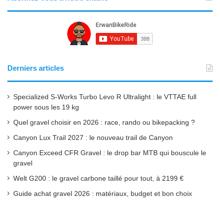
c
u
s
S
e
T
t
b
u
a
o
b
g
Derniers articles
o
e
r
Specialized S-Works Turbo Levo R Ultralight : le VTTAE full
k
a
power sous les 19 kg
Quel gravel choisir en 2026 : race, rando ou bikepacking ?
m
Canyon Lux Trail 2027 : le nouveau trail de Canyon
Canyon Exceed CFR Gravel : le drop bar MTB qui bouscule le
gravel
Welt G200 : le gravel carbone taillé pour tout, à 2199 €
Guide achat gravel 2026 : matériaux, budget et bon choix