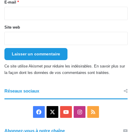
e
E-mail
*
*
Site web
Ce site utilise Akismet pour réduire les indésirables.
En savoir plus sur
la façon dont les données de vos commentaires sont traitées
.
Réseaux sociaux
F
X
Y
I
R
a
o
n
S
Abonnez-vous à notre chaîne