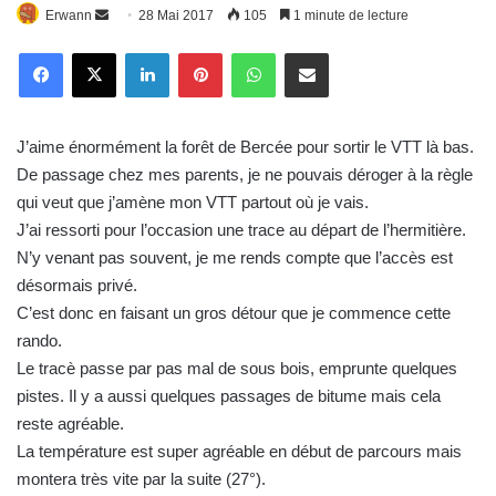
Erwann
E
28 Mai 2017
105
1 minute de lecture
n
Linkedin
Pinterest
WhatsApp
E-Mail
v
o
y
J’aime énormément la forêt de Bercée pour sortir le VTT là bas.
e
De passage chez mes parents, je ne pouvais déroger à la règle
r
qui veut que j’amène mon VTT partout où je vais.
u
J’ai ressorti pour l’occasion une trace au départ de l’hermitière.
n
c
N’y venant pas souvent, je me rends compte que l’accès est
o
désormais privé.
u
C’est donc en faisant un gros détour que je commence cette
r
rando.
r
Le tracè passe par pas mal de sous bois, emprunte quelques
i
pistes. Il y a aussi quelques passages de bitume mais cela
e
reste agréable.
l
La température est super agréable en début de parcours mais
montera très vite par la suite (27°).