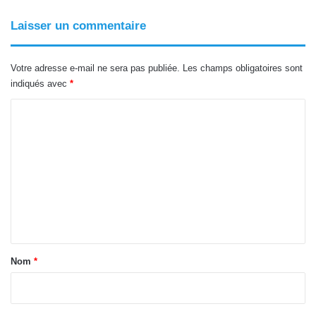
Laisser un commentaire
Votre adresse e-mail ne sera pas publiée.
Les champs obligatoires sont
indiqués avec
*
C
o
m
m
e
n
t
a
Nom
*
i
r