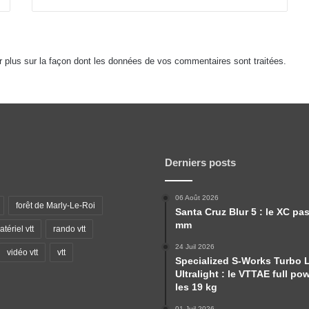
r plus sur la façon dont les données de vos commentaires sont traitées
.
Derniers posts
06 Août 2026
forêt de Marly-Le-Roi
Santa Cruz Blur 5 : le XC pa
mm
tériel vtt
rando vtt
24 Juil 2026
vidéo vtt
vtt
Specialized S-Works Turbo 
Ultralight : le VTTAE full po
les 19 kg
01 Juil 2026