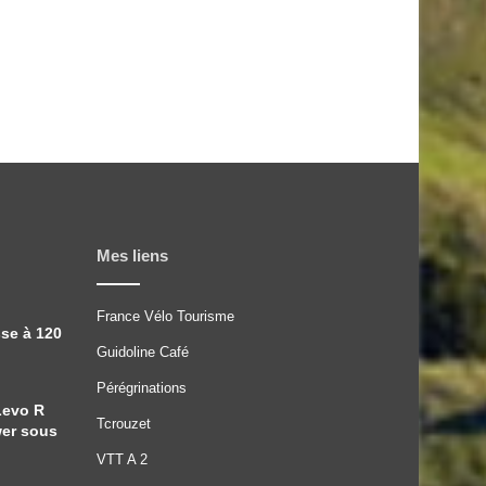
Mes liens
France Vélo Tourisme
sse à 120
Guidoline Café
Pérégrinations
Levo R
Tcrouzet
wer sous
VTT A 2