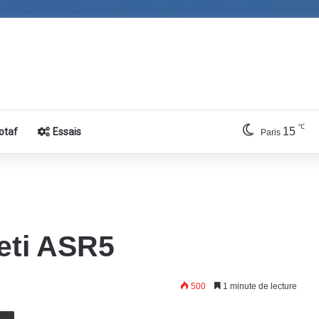
℃
15
otaf
Essais
Paris
eti ASR5
500
1 minute de lecture
E-Mail