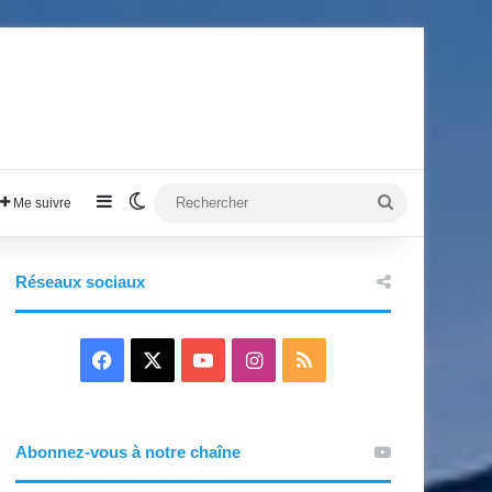
Sidebar (barre latérale)
Switch skin
Rechercher
Me suivre
Réseaux sociaux
F
X
Y
I
R
a
o
n
S
c
u
s
S
Abonnez-vous à notre chaîne