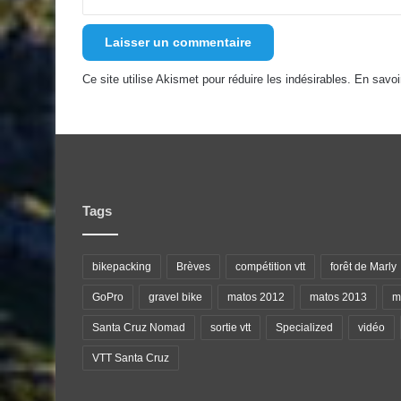
Ce site utilise Akismet pour réduire les indésirables.
En savoi
Tags
bikepacking
Brèves
compétition vtt
forêt de Marly
GoPro
gravel bike
matos 2012
matos 2013
ma
Santa Cruz Nomad
sortie vtt
Specialized
vidéo
VTT Santa Cruz