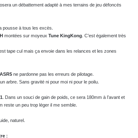
osera un débattement adapté à mes terrains de jeu défoncés
ca pousse à tous les excès.
CH
montées sur moyeux
Tune KingKong
. C’est également très
 C’est tape cul mais ça envoie dans les relances et les zones
ASR5
ne pardonne pas les erreurs de pilotage.
 arbre. Sans gravité ni pour moi ni pour le poilu.
1
. Dans un souci de gain de poids, ce sera 180mm à l’avant et
mm reste un peu trop léger il me semble.
uide, naturel.
re :