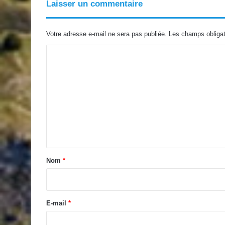
Laisser un commentaire
Votre adresse e-mail ne sera pas publiée.
Les champs obligat
C
o
m
m
e
n
t
a
Nom
*
i
r
e
E-mail
*
*