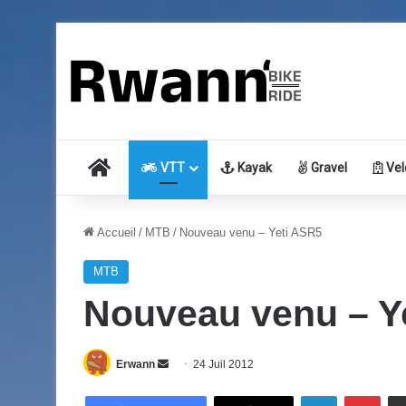
Accueil
VTT
Kayak
Gravel
Vel
Accueil
/
MTB
/
Nouveau venu – Yeti ASR5
MTB
Nouveau venu – Y
Erwann
E
24 Juil 2012
n
Linkedin
Pinterest