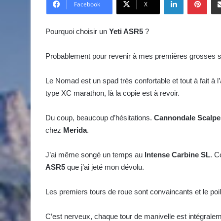
v
Facebook
X
o
y
Pourquoi choisir un
Yeti ASR5
?
e
r
Probablement pour revenir à mes premières grosses s
u
n
Le Nomad est un spad très confortable et tout à fait à 
c
type XC marathon, là la copie est à revoir.
o
u
Du coup, beaucoup d’hésitations.
Cannondale Scalpel
r
chez
Merida
.
r
i
J’ai même songé un temps au
Intense Carbine SL
. C
e
ASR5
que j’ai jeté mon dévolu.
l
Les premiers tours de roue sont convaincants et le poil
C’est nerveux, chaque tour de manivelle est intégralem