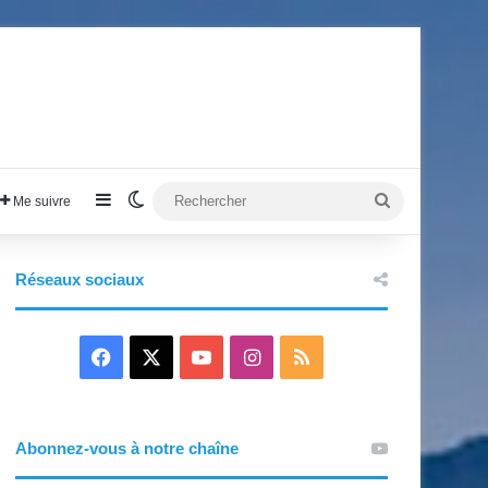
Sidebar (barre latérale)
Switch skin
Rechercher
Me suivre
Réseaux sociaux
F
X
Y
I
R
a
o
n
S
c
u
s
S
Abonnez-vous à notre chaîne