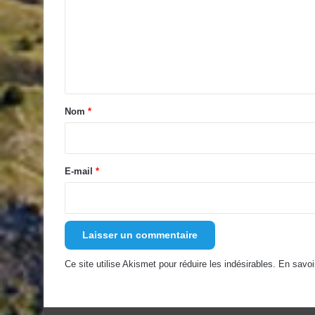
m
m
e
n
t
a
Nom
*
i
r
e
E-mail
*
*
Ce site utilise Akismet pour réduire les indésirables.
En savoi