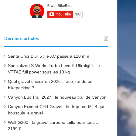
e
T
t
b
u
a
o
b
g
o
e
r
Derniers articles
k
a
Santa Cruz Blur 5 : le XC passe à 120 mm
m
Specialized S-Works Turbo Levo R Ultralight : le
VTTAE full power sous les 19 kg
Quel gravel choisir en 2026 : race, rando ou
bikepacking ?
Canyon Lux Trail 2027 : le nouveau trail de Canyon
Canyon Exceed CFR Gravel : le drop bar MTB qui
bouscule le gravel
Welt G200 : le gravel carbone taillé pour tout, à
2199 €