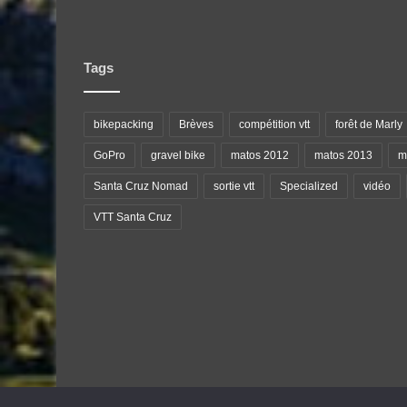
Tags
bikepacking
Brèves
compétition vtt
forêt de Marly
GoPro
gravel bike
matos 2012
matos 2013
ma
Santa Cruz Nomad
sortie vtt
Specialized
vidéo
VTT Santa Cruz