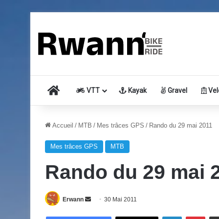
Accueil
VTT
Kayak
Gravel
Vel
Accueil
/
MTB
/
Mes trâces GPS
/
Rando du 29 mai 2011
Mes trâces GPS
MTB
Rando du 29 mai 
Erwann
E
30 Mai 2011
n
Linkedin
Pinterest