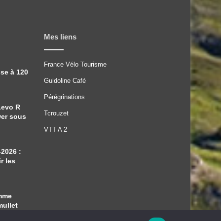
Mes liens
France Vélo Tourisme
sse à 120
Guidoline Café
Pérégrinations
Levo R
Tcrouzet
wer sous
VTT A 2
-2026 :
r les
amme
mullet