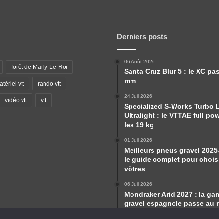
Derniers posts
06 Août 2026
forêt de Marly-Le-Roi
Santa Cruz Blur 5 : le XC pa
mm
tériel vtt
rando vtt
24 Juil 2026
vidéo vtt
vtt
Specialized S-Works Turbo 
Ultralight : le VTTAE full po
les 19 kg
01 Juil 2026
Meilleurs pneus gravel 2025
le guide complet pour choisi
vôtres
06 Juil 2026
Mondraker Arid 2027 : la g
gravel espagnole passe au 