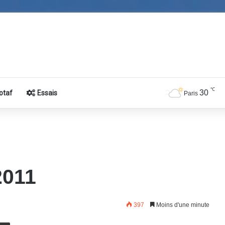
℃
30
otaf
Essais
Paris
2011
397
Moins d'une minute
E-Mail