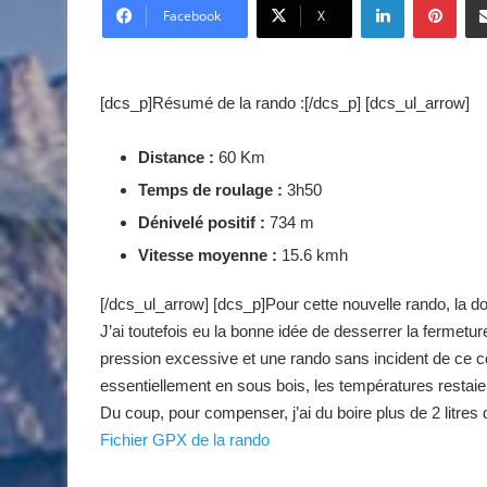
v
Facebook
X
o
y
e
[dcs_p]Résumé de la rando :[/dcs_p] [dcs_ul_arrow]
r
u
Distance :
60 Km
n
Temps de roulage :
3h50
c
o
Dénivelé positif :
734 m
u
Vitesse moyenne :
15.6 kmh
r
r
[/dcs_ul_arrow] [dcs_p]Pour cette nouvelle rando, la do
i
J’ai toutefois eu la bonne idée de desserrer la fermet
e
pression excessive et une rando sans incident de ce c
l
essentiellement en sous bois, les températures restaie
Du coup, pour compenser, j’ai du boire plus de 2 litres
Fichier GPX de la rando