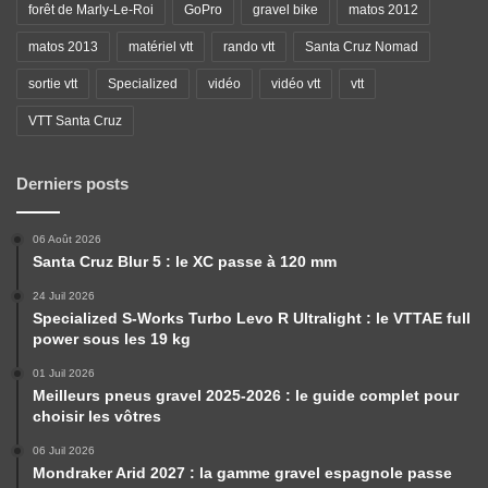
forêt de Marly-Le-Roi
GoPro
gravel bike
matos 2012
matos 2013
matériel vtt
rando vtt
Santa Cruz Nomad
sortie vtt
Specialized
vidéo
vidéo vtt
vtt
VTT Santa Cruz
Derniers posts
06 Août 2026
Santa Cruz Blur 5 : le XC passe à 120 mm
24 Juil 2026
Specialized S-Works Turbo Levo R Ultralight : le VTTAE full
power sous les 19 kg
01 Juil 2026
Meilleurs pneus gravel 2025-2026 : le guide complet pour
choisir les vôtres
06 Juil 2026
Mondraker Arid 2027 : la gamme gravel espagnole passe