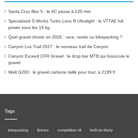
o
e
r
Santa Cruz Blur 5 : le XC passe à 120 mm
k
a
Specialized S-Works Turbo Levo R Ultralight : le VTTAE full
power sous les 19 kg
m
Quel gravel choisir en 2026 : race, rando ou bikepacking ?
Canyon Lux Trail 2027 : le nouveau trail de Canyon
Canyon Exceed CFR Gravel : le drop bar MTB qui bouscule le
gravel
Welt G200 : le gravel carbone taillé pour tout, à 2199 €
Tags
bikepacking
Brèves
compétition vtt
forêt de Marly