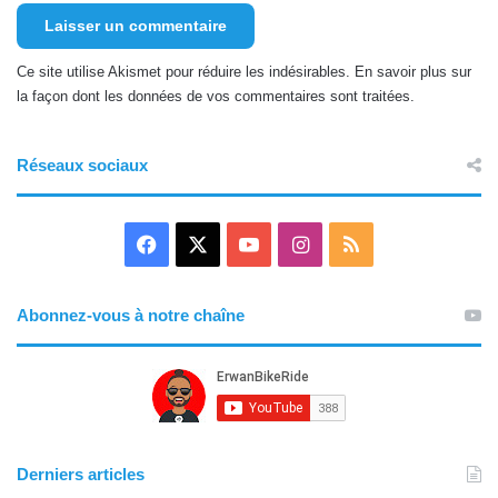
Ce site utilise Akismet pour réduire les indésirables.
En savoir plus sur
la façon dont les données de vos commentaires sont traitées
.
Réseaux sociaux
F
X
Y
I
R
a
o
n
S
Abonnez-vous à notre chaîne
c
u
s
S
e
T
t
b
u
a
o
b
g
Derniers articles