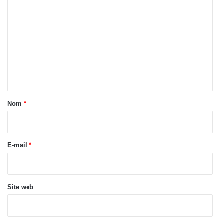
o
m
m
e
n
t
a
Nom
*
i
r
e
E-mail
*
*
Site web