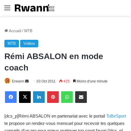
Menu
Accueil
/
MTB
MTB
Vidéos
Rémi ABSALON en mode
coach
Erwann
E
03 Oct 2011
425
Moins d'une minute
n
Linkedin
Pinterest
WhatsApp
E-Mail
v
o
y
[dcs_p]Rémi ABSALON en partenariat avec le portail
ToBeSport
e
te propose un rendez-vous mensuel pour recevoir les quelques
r
conseils d’un pro pour mieux pratiquer ton sport favori.[/dcs_p]
u