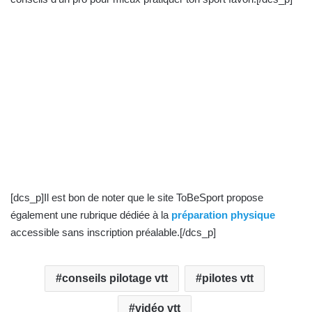
n
c
o
u
r
r
i
e
l
[dcs_p]Il est bon de noter que le site ToBeSport propose
également une rubrique dédiée à la
préparation physique
accessible sans inscription préalable.[/dcs_p]
conseils pilotage vtt
pilotes vtt
vidéo vtt