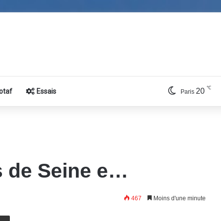
℃
20
otaf
Essais
Paris
ds de Seine e…
467
Moins d'une minute
E-Mail