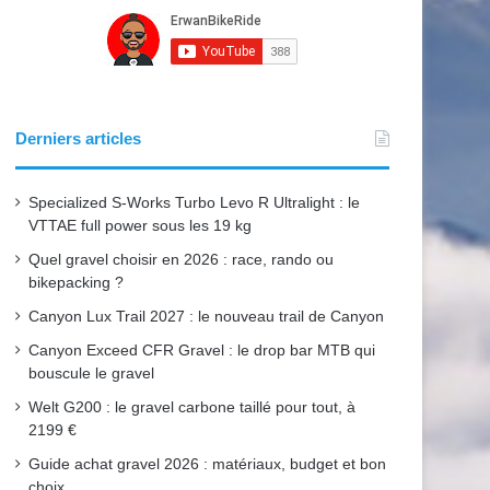
e
T
t
b
u
a
o
b
g
o
e
r
Derniers articles
k
a
Specialized S-Works Turbo Levo R Ultralight : le
m
VTTAE full power sous les 19 kg
Quel gravel choisir en 2026 : race, rando ou
bikepacking ?
Canyon Lux Trail 2027 : le nouveau trail de Canyon
Canyon Exceed CFR Gravel : le drop bar MTB qui
bouscule le gravel
Welt G200 : le gravel carbone taillé pour tout, à
2199 €
Guide achat gravel 2026 : matériaux, budget et bon
choix