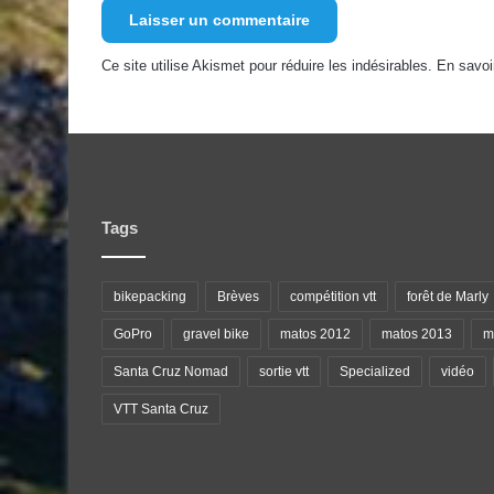
Ce site utilise Akismet pour réduire les indésirables.
En savoi
Tags
bikepacking
Brèves
compétition vtt
forêt de Marly
GoPro
gravel bike
matos 2012
matos 2013
ma
Santa Cruz Nomad
sortie vtt
Specialized
vidéo
VTT Santa Cruz