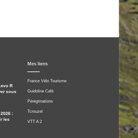
Mes liens
France Vélo Tourisme
Levo R
Guidoline Café
wer sous
Pérégrinations
Tcrouzet
-2026 :
r les
VTT A 2