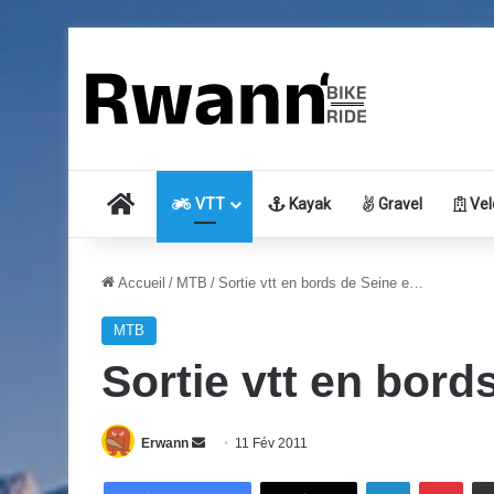
Accueil
VTT
Kayak
Gravel
Vel
Accueil
/
MTB
/
Sortie vtt en bords de Seine e…
MTB
Sortie vtt en bor
Erwann
E
11 Fév 2011
n
Linkedin
Pinterest