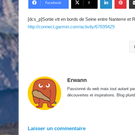
v
Facebook
X
o
y
[dcs_p]Sortie vtt en bords de Seine entre Nanterre et 
e
http://connect.garmin.com/activity/67699429
r
u
n
c
o
u
r
Erwann
r
i
Passionné du web mais tout autant passi
e
découvertes et inspirations. Blog pluridi
l
Laisser un commentaire