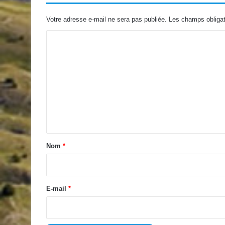
Votre adresse e-mail ne sera pas publiée.
Les champs obligat
C
o
m
m
e
n
t
a
Nom
*
i
r
e
E-mail
*
*