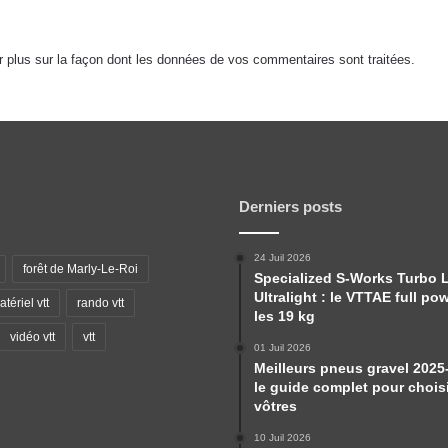
r plus sur la façon dont les données de vos commentaires sont traitées
.
Derniers posts
24 Juil 2026
forêt de Marly-Le-Roi
Specialized S-Works Turbo 
Ultralight : le VTTAE full po
tériel vtt
rando vtt
les 19 kg
vidéo vtt
vtt
01 Juil 2026
Meilleurs pneus gravel 2025
le guide complet pour choisi
vôtres
10 Juil 2026