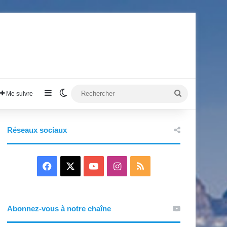
Sidebar (barre latérale)
Switch skin
Rechercher
Me suivre
Réseaux sociaux
F
X
Y
I
R
a
o
n
S
c
u
s
S
Abonnez-vous à notre chaîne