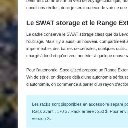
bêtement comme sur un vélo de voyage classique, mais
conditions réelles, donc je serai curieux de voir ce q
Le SWAT storage et le Range Ex
Le cadre conserve le SWAT storage classique du Levo 
l’outillage. Mais il y a aussi un nouveau compartiment 
imperméable, des barres de céréales, quelques outils. 
chargé à fond et qu’on veut accéder à quelque chose 
Pour l’autonomie, Specialized propose un Range Extende
Wh de série, on dispose déjà d’une autonomie sérieuse
d’autonomie, on commence à parler d’un rayon d’action
Les racks sont disponibles en accessoire séparé pou
Rack avant : 170 $ / Rack arrière : 250 $. Pour env
version X.