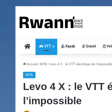
Accueil
VTT
Kayak
Gravel
Vel
Accueil
/
MTB
/
Levo 4 X : le VTT électrique de l’impossibl
MTB
Levo 4 X : le VTT 
l’impossible