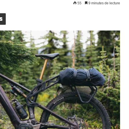
55
9 minutes de lecture
rest
E-Mail