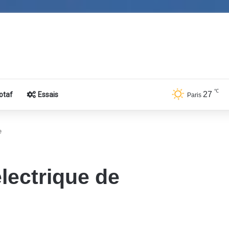
℃
27
otaf
Essais
Paris
e
électrique de