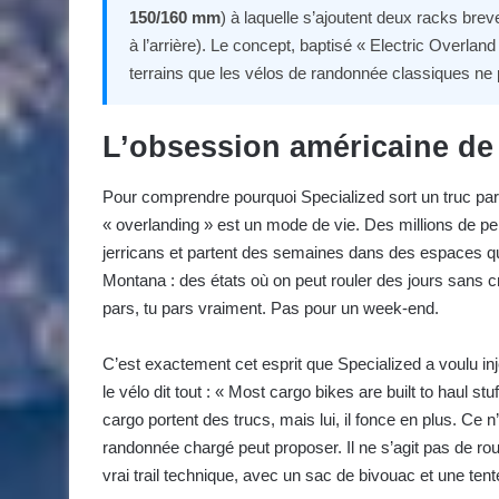
150/160 mm
) à laquelle s’ajoutent deux racks bre
à l’arrière). Le concept, baptisé « Electric Overlan
terrains que les vélos de randonnée classiques ne 
L’obsession américaine de 
Pour comprendre pourquoi Specialized sort un truc parei
« overlanding » est un mode de vie. Des millions de pe
jerricans et partent des semaines dans des espaces qui
Montana : des états où on peut rouler des jours sans 
pars, tu pars vraiment. Pas pour un week-end.
C’est exactement cet esprit que Specialized a voulu in
le vélo dit tout : « Most cargo bikes are built to haul stuf
cargo portent des trucs, mais lui, il fonce en plus. C
randonnée chargé peut proposer. Il ne s’agit pas de roule
vrai trail technique, avec un sac de bivouac et une te