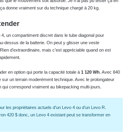
 que le mouvement soit absorbé. Je n’ai pas pu tester ça en
ue ça donne vraiment sur du technique chargé à 20 kg.
tender
4, un compartiment discret dans le tube diagonal pour
au-dessus de la batterie. On peut y glisser une veste
Rien d’extraordinaire, mais c’est appréciable quand on est
rapidement.
r en option qui porte la capacité totale à
1 120 Wh
. Avec 840
 sur un terrain moderément technique. Avec le prolongateur
 qui correspond vraiment au bikepacking multi-jours.
r les propriétaires actuels d’un Levo 4 ou d’un Levo R.
iron 420 $ donc, un Levo 4 existant peut se transformer en