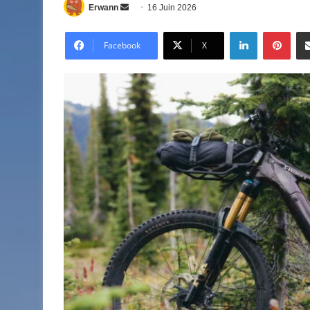
Envoyer
Erwann
16 Juin 2026
un
Linkedin
Pinte
courriel
Facebook
X