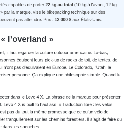
vetés capables de porter
22 kg au total
(10 kg à l’avant, 12 kg
d » par la marque, vise le bikepacking technique sur des
peuvent pas atteindre. Prix :
12 000 $
aux États-Unis.
« l’overland »
l, il faut regarder la culture outdoor américaine. Là-bas,
rsonnes équipent leurs pick-up de racks de toit, de tentes, de
 n’ont pas d’équivalent en Europe. Le Colorado, l’Utah, le
croiser personne. Ça explique une philosophie simple. Quand tu
jecter dans le Levo 4 X. La phrase de la marque pour présenter
f. Levo 4 X is built to haul ass. » Traduction libre : les vélos
e n’est pas du tout la même promesse que ce qu’un vélo de
r tranquillement sur les chemins forestiers. Il s’agit de faire du
nte dans les sacoches.