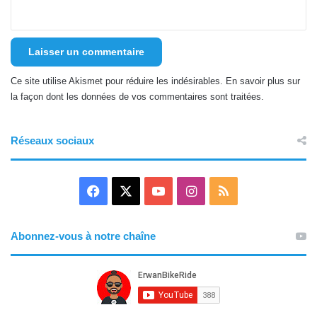
Ce site utilise Akismet pour réduire les indésirables.
En savoir plus sur
la façon dont les données de vos commentaires sont traitées
.
Réseaux sociaux
F
X
Y
I
R
a
o
n
S
Abonnez-vous à notre chaîne
c
u
s
S
e
T
t
b
u
a