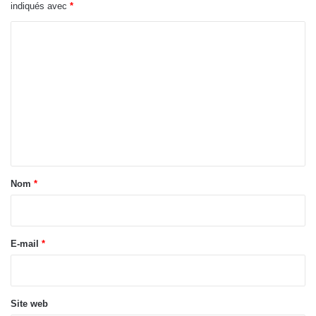
indiqués avec
*
C
o
m
m
e
n
t
a
Nom
*
i
r
e
E-mail
*
*
Site web