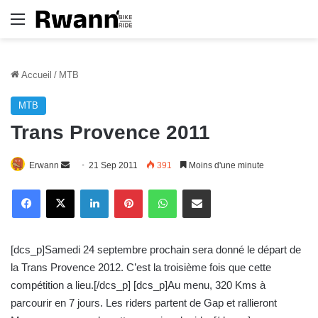
Menu
Accueil
/
MTB
MTB
Trans Provence 2011
Erwann
E
21 Sep 2011
391
Moins d'une minute
n
Linkedin
Pinterest
WhatsApp
E-Mail
v
o
y
[dcs_p]Samedi 24 septembre prochain sera donné le départ de
e
la Trans Provence 2012. C’est la troisième fois que cette
r
compétition a lieu.[/dcs_p] [dcs_p]Au menu, 320 Kms à
u
parcourir en 7 jours. Les riders partent de Gap et rallieront
n