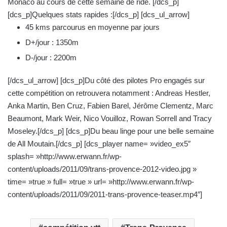
c
Monaco au cours de cette semaine de ride. [/dcs_p]
o
[dcs_p]Quelques stats rapides :[/dcs_p] [dcs_ul_arrow]
u
45 kms parcourus en moyenne par jours
r
D+/jour : 1350m
r
D-/jour : 2200m
i
e
[/dcs_ul_arrow] [dcs_p]Du côté des pilotes Pro engagés sur
l
cette compétition on retrouvera notamment : Andreas Hestler,
Anka Martin, Ben Cruz, Fabien Barel, Jérôme Clementz, Marc
Beaumont, Mark Weir, Nico Vouilloz, Rowan Sorrell and Tracy
Moseley.[/dcs_p] [dcs_p]Du beau linge pour une belle semaine
de All Moutain.[/dcs_p] [dcs_player name= »video_ex5″
splash= »http://www.erwann.fr/wp-
content/uploads/2011/09/trans-provence-2012-video.jpg »
time= »true » full= »true » url= »http://www.erwann.fr/wp-
content/uploads/2011/09/2011-trans-provence-teaser.mp4″]