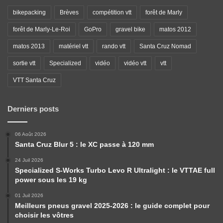
bikepacking
Brèves
compétition vtt
forêt de Marly
forêt de Marly-Le-Roi
GoPro
gravel bike
matos 2012
matos 2013
matériel vtt
rando vtt
Santa Cruz Nomad
sortie vtt
Specialized
vidéo
vidéo vtt
vtt
VTT Santa Cruz
Derniers posts
06 Août 2026
Santa Cruz Blur 5 : le XC passe à 120 mm
24 Juil 2026
Specialized S-Works Turbo Levo R Ultralight : le VTTAE full
power sous les 19 kg
01 Juil 2026
Meilleurs pneus gravel 2025-2026 : le guide complet pour
choisir les vôtres