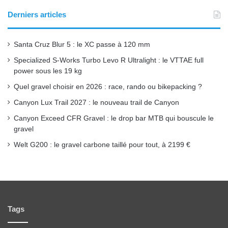
o
b
g
Derniers articles
o
e
r
Santa Cruz Blur 5 : le XC passe à 120 mm
k
a
Specialized S-Works Turbo Levo R Ultralight : le VTTAE full
power sous les 19 kg
m
Quel gravel choisir en 2026 : race, rando ou bikepacking ?
Canyon Lux Trail 2027 : le nouveau trail de Canyon
Canyon Exceed CFR Gravel : le drop bar MTB qui bouscule le
gravel
Welt G200 : le gravel carbone taillé pour tout, à 2199 €
Tags