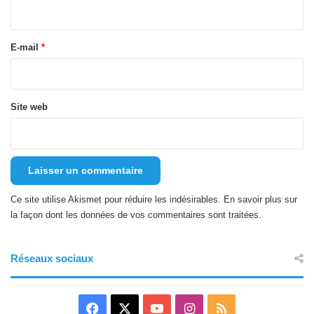
i
r
e
E-mail
*
*
Site web
Ce site utilise Akismet pour réduire les indésirables.
En savoir plus sur
la façon dont les données de vos commentaires sont traitées
.
Réseaux sociaux
F
X
Y
I
R