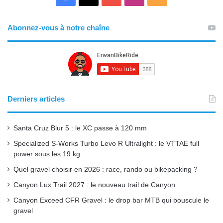
a
o
n
S
Abonnez-vous à notre chaîne
c
u
s
S
e
T
t
b
u
a
o
b
g
Derniers articles
o
e
r
Santa Cruz Blur 5 : le XC passe à 120 mm
k
a
Specialized S-Works Turbo Levo R Ultralight : le VTTAE full
power sous les 19 kg
m
Quel gravel choisir en 2026 : race, rando ou bikepacking ?
Canyon Lux Trail 2027 : le nouveau trail de Canyon
Canyon Exceed CFR Gravel : le drop bar MTB qui bouscule le
gravel