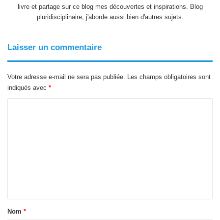
livre et partage sur ce blog mes découvertes et inspirations. Blog
l
pluridisciplinaire, j'aborde aussi bien d'autres sujets.
Laisser un commentaire
Votre adresse e-mail ne sera pas publiée.
Les champs obligatoires sont
indiqués avec
*
C
o
m
m
e
n
t
a
Nom
*