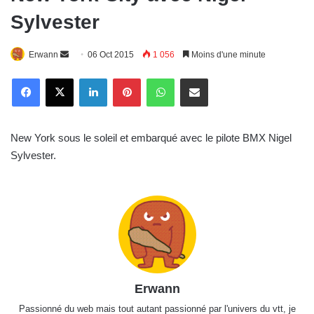
Sylvester
Erwann
E
06 Oct 2015
1 056
Moins d'une minute
n
Linkedin
Pinterest
WhatsApp
E-Mail
v
o
y
New York sous le soleil et embarqué avec le pilote BMX Nigel
e
Sylvester.
r
u
n
c
o
u
r
r
Erwann
i
e
Passionné du web mais tout autant passionné par l'univers du vtt, je