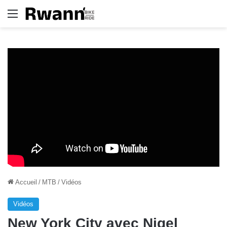
Menu
Accueil
/
MTB
/
Vidéos
Vidéos
New York City avec Nigel