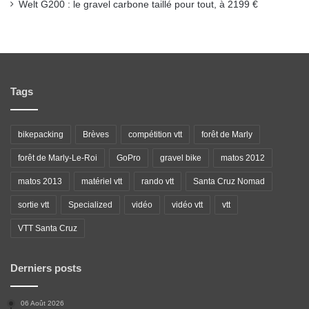
Welt G200 : le gravel carbone taillé pour tout, à 2199 €
Tags
bikepacking
Brèves
compétition vtt
forêt de Marly
forêt de Marly-Le-Roi
GoPro
gravel bike
matos 2012
matos 2013
matériel vtt
rando vtt
Santa Cruz Nomad
sortie vtt
Specialized
vidéo
vidéo vtt
vtt
VTT Santa Cruz
Derniers posts
06 Août 2026