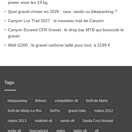
power sous les 19 kg
m
Quel gravel choisir en 2026 : race, rando ou bikepacking ?
Canyon Lux Trail 2027 : le nouveau trail de Canyon
Canyon Exceed CFR Gravel : le drop bar MTB qui bouscule le
gravel
Welt G200 : le gravel carbone taillé pour tout, à 2199 €
Tags
bikepacking
Brèves
compétition vtt
forêt de Marly
forêt de Marly-Le-Roi
GoPro
gravel bike
matos 2012
matos 2013
matériel vtt
rando vtt
Santa Cruz Nomad
sortie vtt
Specialized
vidéo
vidéo vtt
vtt