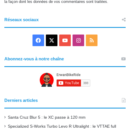
la façon dont les données de vos commentaires sont traitées
.
Réseaux sociaux
F
X
Y
I
R
a
o
n
S
Abonnez-vous à notre chaîne
c
u
s
S
e
T
t
b
u
a
o
b
g
Derniers articles
o
e
r
Santa Cruz Blur 5 : le XC passe à 120 mm
k
a
Specialized S-Works Turbo Levo R Ultralight : le VTTAE full