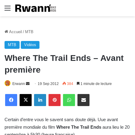
Menu
Accueil
/
MTB
MTB
Vidéos
Where The Trail Ends – Avant
première
Erwann
E
19 Sep 2012
384
1 minute de lecture
n
Linkedin
Pinterest
WhatsApp
E-Mail
v
o
y
Certain d’entre vous le savent sans doute déjà. Uue avant
e
première mondiale du film
Where The Trail Ends
aura lieu le 20
r
septembre à 5h30 (heure française).
u