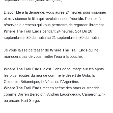
n
c
Disponible à la demande, vous aurez 24 heures pour visionner
o
et re-visionner le film qui révolutionne le
freeride
. Pensez à
u
réserver le créneau qui vous permettra de regarder librement
r
Where The Trail Ends
pendant 24 heures. Soit Du 20
r
septembre 5h30 du matin au 21 septembre 5h30 du matin.
i
e
Je vous laisse ce teaser de
Where The Trail Ends
qui ne
l
manquera pas de vous mettre l’eau à la bouche.
Where The Trail Ends
, c’est 3 ans de tournage sur les spots
les plus réputés du monde comme le désert de Gobi, la
Colombie Britannique, le Népal ou l’ Argentine.
Where The Trail Ends
met en scène des stars du freeride
comme Darren Berecloth, Andreu Lacondeguy, Cameron Zink
ou encore Kurt Sorge.