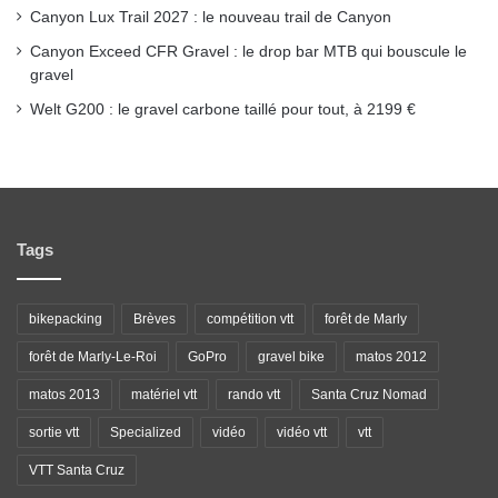
Canyon Lux Trail 2027 : le nouveau trail de Canyon
Canyon Exceed CFR Gravel : le drop bar MTB qui bouscule le
gravel
Welt G200 : le gravel carbone taillé pour tout, à 2199 €
Tags
bikepacking
Brèves
compétition vtt
forêt de Marly
forêt de Marly-Le-Roi
GoPro
gravel bike
matos 2012
matos 2013
matériel vtt
rando vtt
Santa Cruz Nomad
sortie vtt
Specialized
vidéo
vidéo vtt
vtt
VTT Santa Cruz