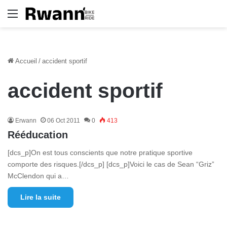
Menu
Accueil
/
accident sportif
accident sportif
Erwann
06 Oct 2011
0
413
Rééducation
[dcs_p]On est tous conscients que notre pratique sportive
comporte des risques.[/dcs_p] [dcs_p]Voici le cas de Sean “Griz”
McClendon qui a…
Lire la suite