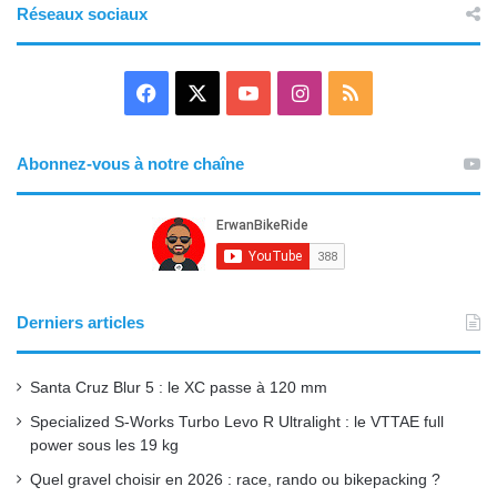
Réseaux sociaux
F
X
Y
I
R
a
o
n
S
Abonnez-vous à notre chaîne
c
u
s
S
e
T
t
b
u
a
o
b
g
Derniers articles
o
e
r
Santa Cruz Blur 5 : le XC passe à 120 mm
k
a
Specialized S-Works Turbo Levo R Ultralight : le VTTAE full
power sous les 19 kg
m
Quel gravel choisir en 2026 : race, rando ou bikepacking ?