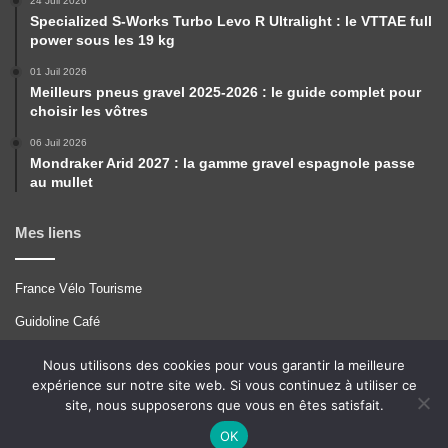
24 Juil 2026
Specialized S-Works Turbo Levo R Ultralight : le VTTAE full
power sous les 19 kg
01 Juil 2026
Meilleurs pneus gravel 2025-2026 : le guide complet pour
choisir les vôtres
06 Juil 2026
Mondraker Arid 2027 : la gamme gravel espagnole passe
au mullet
Mes liens
France Vélo Tourisme
Guidoline Café
Pérégrinations
Nous utilisons des cookies pour vous garantir la meilleure
expérience sur notre site web. Si vous continuez à utiliser ce
Tcrouzet
site, nous supposerons que vous en êtes satisfait.
VTT A 2
OK