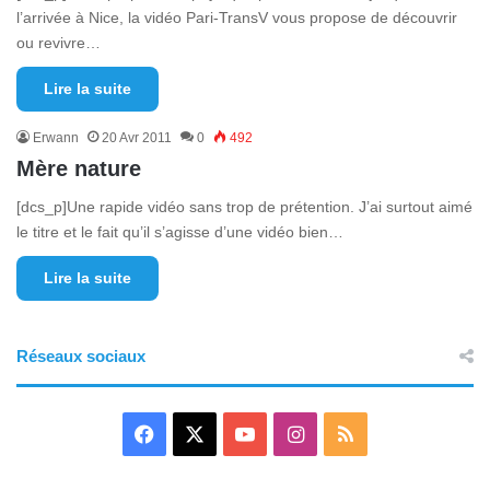
l’arrivée à Nice, la vidéo Pari-TransV vous propose de découvrir
ou revivre…
Lire la suite
Erwann
20 Avr 2011
0
492
Mère nature
[dcs_p]Une rapide vidéo sans trop de prétention. J’ai surtout aimé
le titre et le fait qu’il s’agisse d’une vidéo bien…
Lire la suite
Réseaux sociaux
F
X
Y
I
R
a
o
n
S