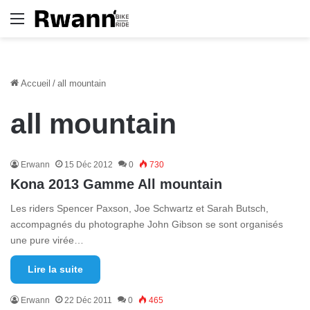
Menu
Accueil
/
all mountain
all mountain
Erwann
15 Déc 2012
0
730
Kona 2013 Gamme All mountain
Les riders Spencer Paxson, Joe Schwartz et Sarah Butsch,
accompagnés du photographe John Gibson se sont organisés
une pure virée…
Lire la suite
Erwann
22 Déc 2011
0
465