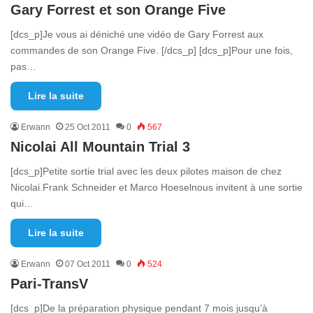
Gary Forrest et son Orange Five
[dcs_p]Je vous ai déniché une vidéo de Gary Forrest aux
commandes de son Orange Five. [/dcs_p] [dcs_p]Pour une fois,
pas…
Lire la suite
Erwann
25 Oct 2011
0
567
Nicolai All Mountain Trial 3
[dcs_p]Petite sortie trial avec les deux pilotes maison de chez
Nicolai.Frank Schneider et Marco Hoeselnous invitent à une sortie
qui…
Lire la suite
Erwann
07 Oct 2011
0
524
Pari-TransV
[dcs_p]De la préparation physique pendant 7 mois jusqu’à