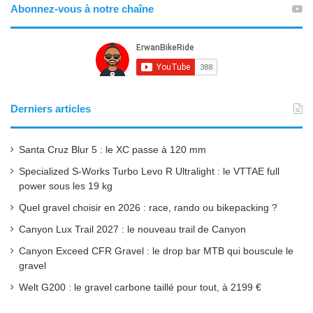
Abonnez-vous à notre chaîne
c
u
s
S
e
T
t
b
u
a
o
b
g
Derniers articles
o
e
r
Santa Cruz Blur 5 : le XC passe à 120 mm
k
a
Specialized S-Works Turbo Levo R Ultralight : le VTTAE full
power sous les 19 kg
m
Quel gravel choisir en 2026 : race, rando ou bikepacking ?
Canyon Lux Trail 2027 : le nouveau trail de Canyon
Canyon Exceed CFR Gravel : le drop bar MTB qui bouscule le
gravel
Welt G200 : le gravel carbone taillé pour tout, à 2199 €