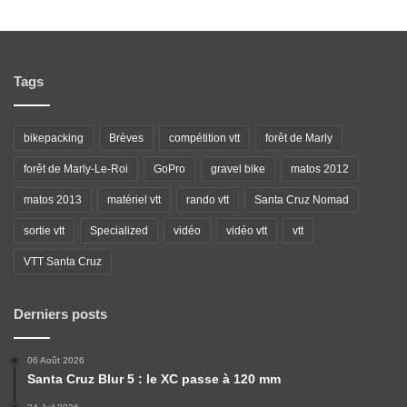
Tags
bikepacking
Brèves
compétition vtt
forêt de Marly
forêt de Marly-Le-Roi
GoPro
gravel bike
matos 2012
matos 2013
matériel vtt
rando vtt
Santa Cruz Nomad
sortie vtt
Specialized
vidéo
vidéo vtt
vtt
VTT Santa Cruz
Derniers posts
06 Août 2026
Santa Cruz Blur 5 : le XC passe à 120 mm