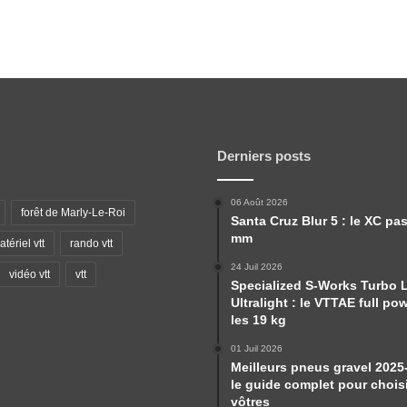
Derniers posts
06 Août 2026
forêt de Marly-Le-Roi
Santa Cruz Blur 5 : le XC pa
mm
tériel vtt
rando vtt
24 Juil 2026
vidéo vtt
vtt
Specialized S-Works Turbo 
Ultralight : le VTTAE full po
les 19 kg
01 Juil 2026
Meilleurs pneus gravel 2025
le guide complet pour choisi
vôtres