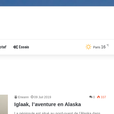
℃
16
otaf
Essais
Paris
Erwann
09 Juil 2019
0
337
Iglaak, l’aventure en Alaska
La péninsule est situé au nord-ouest de l’Alaska dans