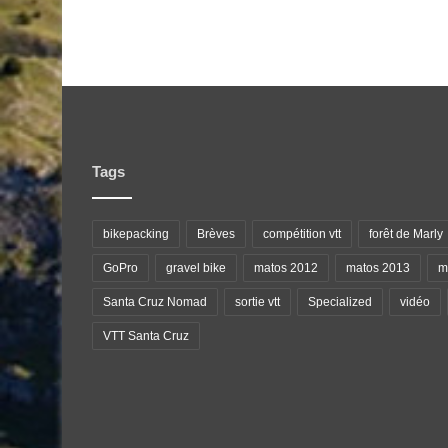
Tags
bikepacking
Brèves
compétition vtt
forêt de Marly
GoPro
gravel bike
matos 2012
matos 2013
ma
Santa Cruz Nomad
sortie vtt
Specialized
vidéo
VTT Santa Cruz