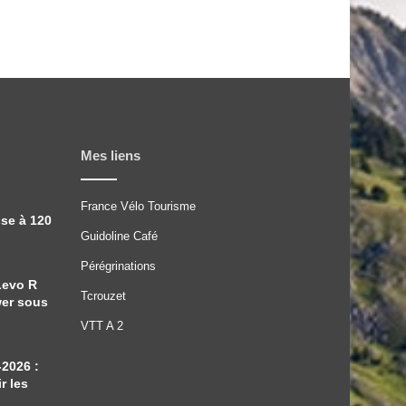
Mes liens
France Vélo Tourisme
sse à 120
Guidoline Café
Pérégrinations
Levo R
Tcrouzet
wer sous
VTT A 2
-2026 :
r les