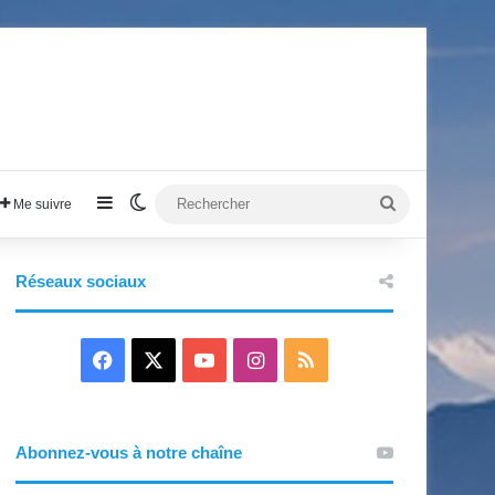
Sidebar (barre latérale)
Switch skin
Rechercher
Me suivre
Réseaux sociaux
F
X
Y
I
R
a
o
n
S
c
u
s
S
Abonnez-vous à notre chaîne
e
T
t