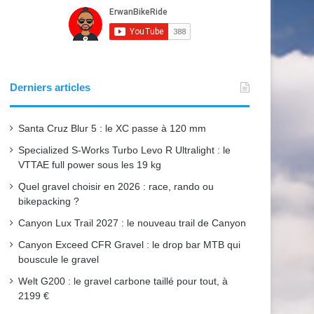
b
u
a
o
b
g
o
e
r
Derniers articles
k
a
Santa Cruz Blur 5 : le XC passe à 120 mm
m
Specialized S-Works Turbo Levo R Ultralight : le
VTTAE full power sous les 19 kg
Quel gravel choisir en 2026 : race, rando ou
bikepacking ?
Canyon Lux Trail 2027 : le nouveau trail de Canyon
Canyon Exceed CFR Gravel : le drop bar MTB qui
bouscule le gravel
Welt G200 : le gravel carbone taillé pour tout, à
2199 €