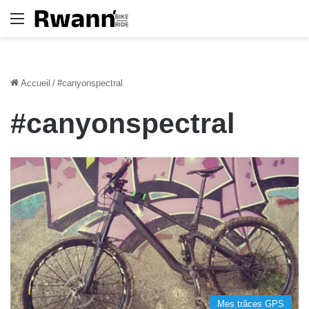
Menu
Accueil
/
#canyonspectral
#canyonspectral
Mes trâces GPS