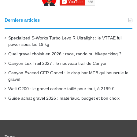
b
u
a
o
b
g
Derniers articles
o
e
r
Specialized S-Works Turbo Levo R Ultralight : le VTTAE full
k
a
power sous les 19 kg
Quel gravel choisir en 2026 : race, rando ou bikepacking ?
m
Canyon Lux Trail 2027 : le nouveau trail de Canyon
Canyon Exceed CFR Gravel : le drop bar MTB qui bouscule le
gravel
Welt G200 : le gravel carbone taillé pour tout, à 2199 €
Guide achat gravel 2026 : matériaux, budget et bon choix
Tags