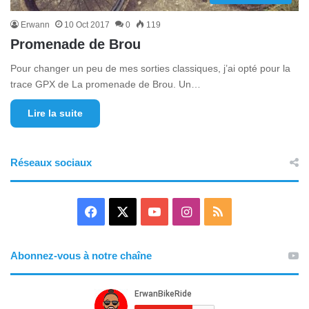
Erwann
10 Oct 2017
0
119
Promenade de Brou
Pour changer un peu de mes sorties classiques, j’ai opté pour la
trace GPX de La promenade de Brou. Un…
Lire la suite
Réseaux sociaux
F
X
Y
I
R
a
o
n
S
Abonnez-vous à notre chaîne
c
u
s
S
e
T
t