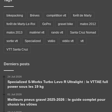
bikepacking
Brèves
compétition vtt
forêt de Marly
forêt de Marly-Le-Roi
GoPro
gravel bike
matos 2012
matos 2013
matériel vtt
rando vtt
Santa Cruz Nomad
sortie vtt
Specialized
vidéo
vidéo vtt
vtt
VTT Santa Cruz
Derniers posts
24 Juil 2026
Specialized S-Works Turbo Levo R Ultralight : le VTTAE full
power sous les 19 kg
01 Juil 2026
Meilleurs pneus gravel 2025-2026 : le guide complet pour
choisir les vôtres