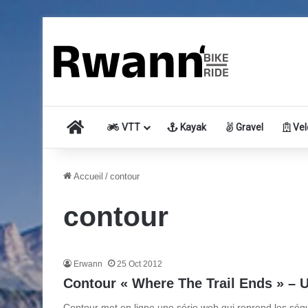
Accueil
VTT
Kayak
Gravel
Vel
Accueil
/
contour
contour
Erwann
25 Oct 2012
Contour « Where The Trail Ends » – 
Contour met en ligne une série web qui reprend les sé