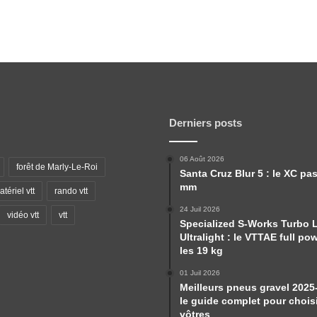
Derniers posts
06 Août 2026
forêt de Marly-Le-Roi
Santa Cruz Blur 5 : le XC pa
mm
tériel vtt
rando vtt
24 Juil 2026
vidéo vtt
vtt
Specialized S-Works Turbo 
Ultralight : le VTTAE full po
les 19 kg
01 Juil 2026
Meilleurs pneus gravel 2025
le guide complet pour choisi
vôtres