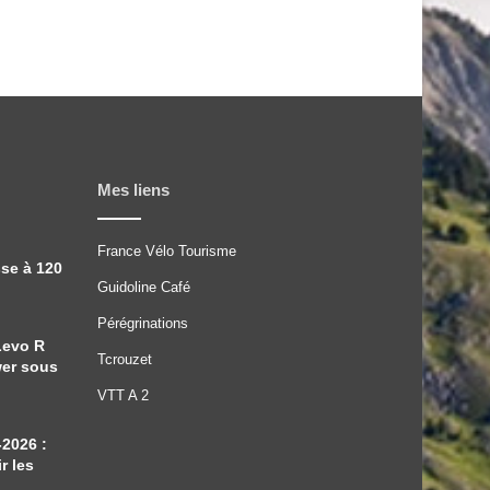
Mes liens
France Vélo Tourisme
sse à 120
Guidoline Café
Pérégrinations
Levo R
Tcrouzet
wer sous
VTT A 2
-2026 :
r les