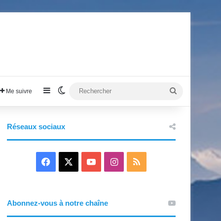
Sidebar (barre latérale)
Switch skin
Rechercher
Me suivre
Réseaux sociaux
F
X
Y
I
R
a
o
n
S
c
u
s
S
Abonnez-vous à notre chaîne