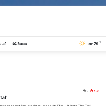
℃
26
otaf
Essais
Paris
0
610
Utah
quences capturées lors du tournage du Film « Where The Trail…