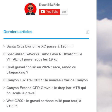
e
T
t
b
u
a
o
b
g
o
e
r
Derniers articles
k
a
Santa Cruz Blur 5 : le XC passe à 120 mm
m
Specialized S-Works Turbo Levo R Ultralight : le
VTTAE full power sous les 19 kg
Quel gravel choisir en 2026 : race, rando ou
bikepacking ?
Canyon Lux Trail 2027 : le nouveau trail de Canyon
Canyon Exceed CFR Gravel : le drop bar MTB qui
bouscule le gravel
Welt G200 : le gravel carbone taillé pour tout, à
2199 €