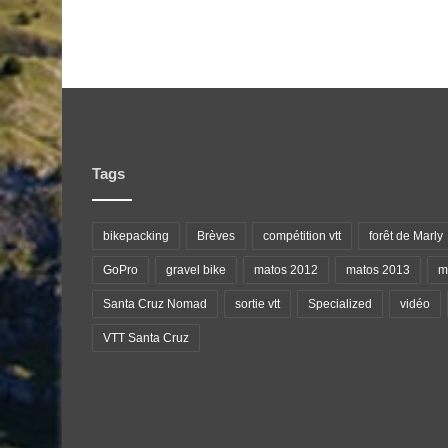
Tags
bikepacking
Brèves
compétition vtt
forêt de Marly
GoPro
gravel bike
matos 2012
matos 2013
ma
Santa Cruz Nomad
sortie vtt
Specialized
vidéo
VTT Santa Cruz