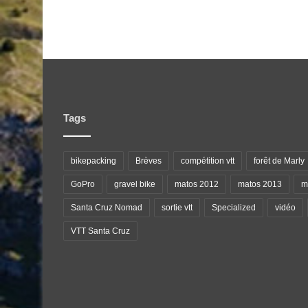
Tags
bikepacking
Brèves
compétition vtt
forêt de Marly
GoPro
gravel bike
matos 2012
matos 2013
ma
Santa Cruz Nomad
sortie vtt
Specialized
vidéo
VTT Santa Cruz