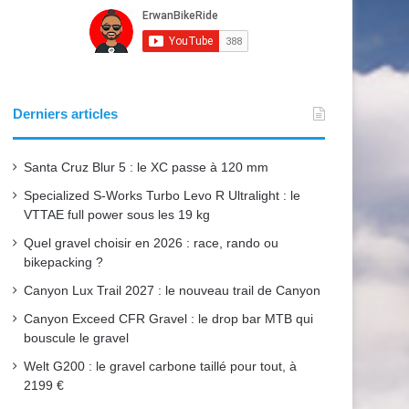
b
u
a
o
b
g
o
e
r
Derniers articles
k
a
Santa Cruz Blur 5 : le XC passe à 120 mm
m
Specialized S-Works Turbo Levo R Ultralight : le
VTTAE full power sous les 19 kg
Quel gravel choisir en 2026 : race, rando ou
bikepacking ?
Canyon Lux Trail 2027 : le nouveau trail de Canyon
Canyon Exceed CFR Gravel : le drop bar MTB qui
bouscule le gravel
Welt G200 : le gravel carbone taillé pour tout, à
2199 €