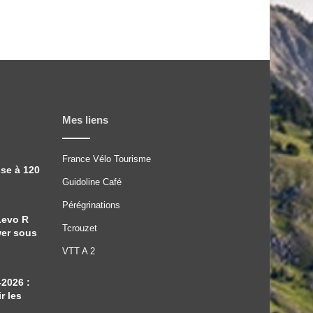
Mes liens
France Vélo Tourisme
sse à 120
Guidoline Café
Pérégrinations
Levo R
Tcrouzet
wer sous
VTT A 2
-2026 :
r les