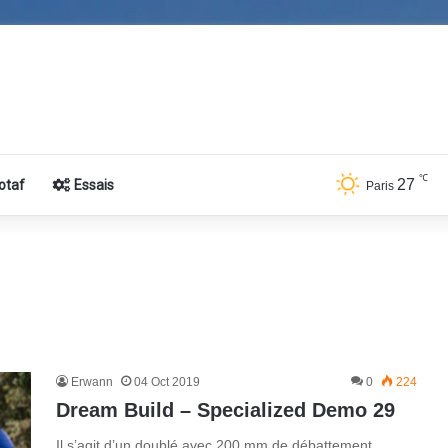
℃
27
otaf
Essais
Paris
Erwann
04 Oct 2019
0
224
Dream Build – Specialized Demo 29
Il s’agit d’un doublé avec 200 mm de débattement