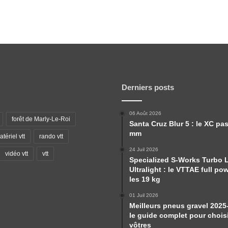
Derniers posts
06 Août 2026
forêt de Marly-Le-Roi
Santa Cruz Blur 5 : le XC pa
mm
tériel vtt
rando vtt
24 Juil 2026
vidéo vtt
vtt
Specialized S-Works Turbo 
Ultralight : le VTTAE full po
les 19 kg
01 Juil 2026
Meilleurs pneus gravel 2025
le guide complet pour choisi
vôtres