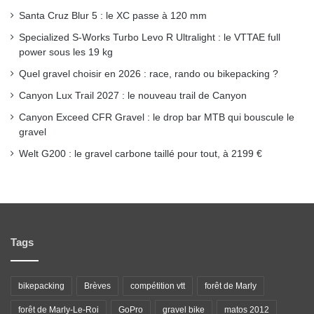
Santa Cruz Blur 5 : le XC passe à 120 mm
k
a
Specialized S-Works Turbo Levo R Ultralight : le VTTAE full
power sous les 19 kg
m
Quel gravel choisir en 2026 : race, rando ou bikepacking ?
Canyon Lux Trail 2027 : le nouveau trail de Canyon
Canyon Exceed CFR Gravel : le drop bar MTB qui bouscule le
gravel
Welt G200 : le gravel carbone taillé pour tout, à 2199 €
Tags
bikepacking
Brèves
compétition vtt
forêt de Marly
forêt de Marly-Le-Roi
GoPro
gravel bike
matos 2012