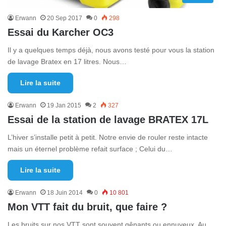
Erwann
20 Sep 2017
0
298
Essai du Karcher OC3
Il y a quelques temps déjà, nous avons testé pour vous la station
de lavage Bratex en 17 litres. Nous…
Lire la suite
Erwann
19 Jan 2015
2
327
Essai de la station de lavage BRATEX 17L
L’hiver s’installe petit à petit. Notre envie de rouler reste intacte
mais un éternel problème refait surface ; Celui du…
Lire la suite
Erwann
18 Juin 2014
0
10 801
Mon VTT fait du bruit, que faire ?
Les bruits sur nos VTT sont souvent gênants ou ennuyeux. Au