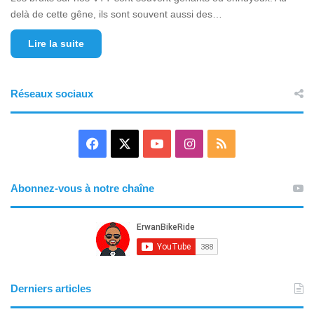
delà de cette gêne, ils sont souvent aussi des…
Lire la suite
Réseaux sociaux
F
X
Y
I
R
a
o
n
S
Abonnez-vous à notre chaîne
c
u
s
S
e
T
t
b
u
a
o
b
g
Derniers articles
o
e
r