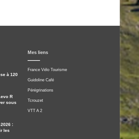
Mes liens
France Vélo Tourisme
sse à 120
Guidoline Café
Pérégrinations
Levo R
Tcrouzet
wer sous
VTT A 2
-2026 :
r les