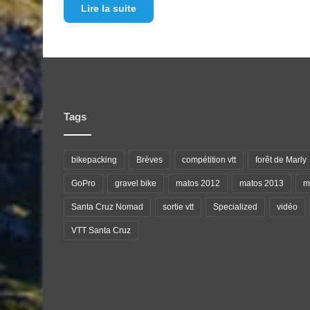
Lire la suite
Tags
bikepacking
Brèves
compétition vtt
forêt de Marly
GoPro
gravel bike
matos 2012
matos 2013
ma
Santa Cruz Nomad
sortie vtt
Specialized
vidéo
VTT Santa Cruz