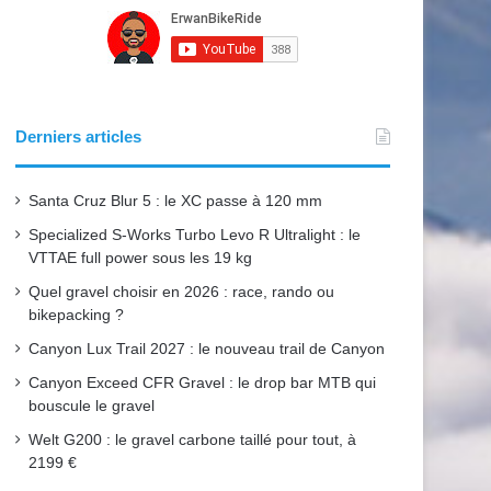
b
u
a
o
b
g
o
e
r
Derniers articles
k
a
Santa Cruz Blur 5 : le XC passe à 120 mm
m
Specialized S-Works Turbo Levo R Ultralight : le
VTTAE full power sous les 19 kg
Quel gravel choisir en 2026 : race, rando ou
bikepacking ?
Canyon Lux Trail 2027 : le nouveau trail de Canyon
Canyon Exceed CFR Gravel : le drop bar MTB qui
bouscule le gravel
Welt G200 : le gravel carbone taillé pour tout, à
2199 €