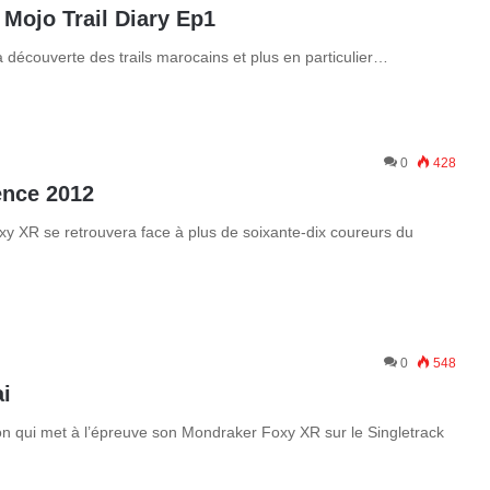
Mojo Trail Diary Ep1
a découverte des trails marocains et plus en particulier…
0
428
ence 2012
y XR se retrouvera face à plus de soixante-dix coureurs du
0
548
ai
on qui met à l’épreuve son Mondraker Foxy XR sur le Singletrack