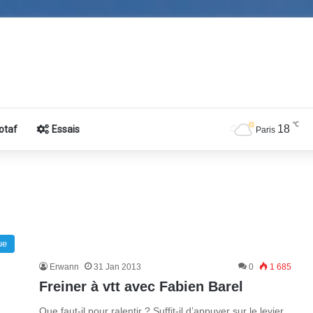
℃
18
otaf
Essais
Paris
ue
Erwann
31 Jan 2013
0
1 685
Freiner à vtt avec Fabien Barel
Que faut-il pour ralentir ? Suffit-il d’appuyer sur le levier