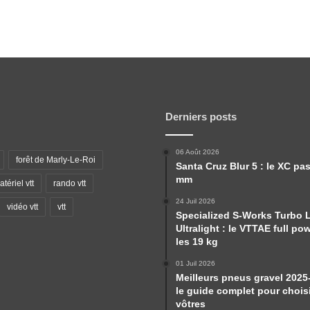
Derniers posts
06 Août 2026
forêt de Marly-Le-Roi
Santa Cruz Blur 5 : le XC pa
mm
tériel vtt
rando vtt
24 Juil 2026
vidéo vtt
vtt
Specialized S-Works Turbo 
Ultralight : le VTTAE full po
les 19 kg
01 Juil 2026
Meilleurs pneus gravel 2025
le guide complet pour choisi
vôtres