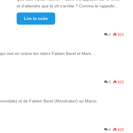
et d’attendre que le vtt s’arrête ? Comme le rappelle…
Lire la suite
0
923
qui met en scène les riders Fabien Barel et Mark…
0
825
nnondale) et de Fabien Barel (Mondraker) au Maroc.
0
425