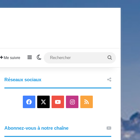
Sidebar (barre latérale)
Switch skin
Rechercher
Me suivre
Réseaux sociaux
F
X
Y
I
R
a
o
n
S
c
u
s
S
Abonnez-vous à notre chaîne
e
T
t