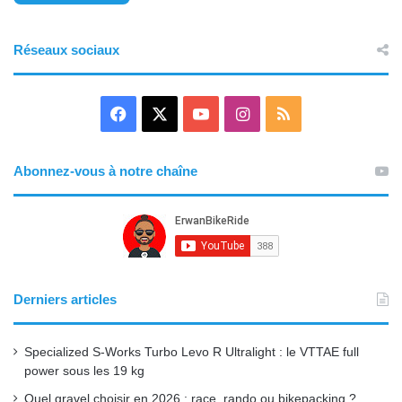
Réseaux sociaux
F
X
Y
I
R
a
o
n
S
Abonnez-vous à notre chaîne
c
u
s
S
e
T
t
b
u
a
o
b
g
Derniers articles
o
e
r
Specialized S-Works Turbo Levo R Ultralight : le VTTAE full
k
a
power sous les 19 kg
Quel gravel choisir en 2026 : race, rando ou bikepacking ?
m