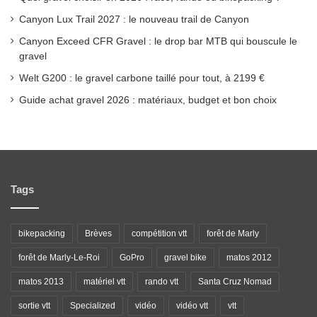
Canyon Lux Trail 2027 : le nouveau trail de Canyon
Canyon Exceed CFR Gravel : le drop bar MTB qui bouscule le
gravel
Welt G200 : le gravel carbone taillé pour tout, à 2199 €
Guide achat gravel 2026 : matériaux, budget et bon choix
Tags
bikepacking
Brèves
compétition vtt
forêt de Marly
forêt de Marly-Le-Roi
GoPro
gravel bike
matos 2012
matos 2013
matériel vtt
rando vtt
Santa Cruz Nomad
sortie vtt
Specialized
vidéo
vidéo vtt
vtt