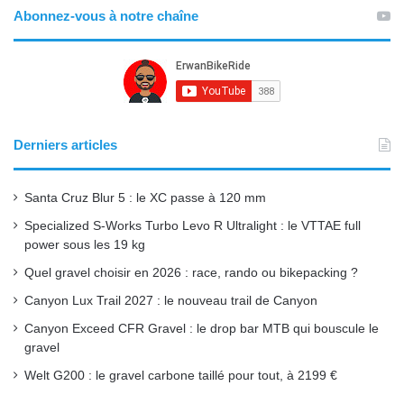
Abonnez-vous à notre chaîne
c
u
s
S
e
T
t
b
u
a
o
b
g
Derniers articles
o
e
r
Santa Cruz Blur 5 : le XC passe à 120 mm
k
a
Specialized S-Works Turbo Levo R Ultralight : le VTTAE full
power sous les 19 kg
m
Quel gravel choisir en 2026 : race, rando ou bikepacking ?
Canyon Lux Trail 2027 : le nouveau trail de Canyon
Canyon Exceed CFR Gravel : le drop bar MTB qui bouscule le
gravel
Welt G200 : le gravel carbone taillé pour tout, à 2199 €