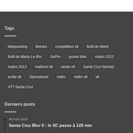
Tags
bikepacking
Brèves
compétition vtt
forêt de Marly
forêt de Marly-Le-Roi
GoPro
gravel bike
matos 2012
matos 2013
matériel vtt
rando vtt
Santa Cruz Nomad
sortie vtt
Specialized
vidéo
vidéo vtt
vtt
VTT Santa Cruz
Derniers posts
06 Août 2026
Santa Cruz Blur 5 : le XC passe à 120 mm