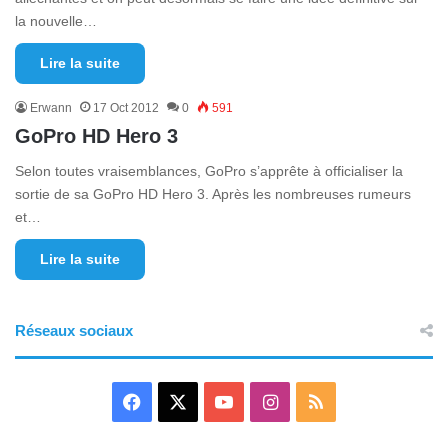
la nouvelle…
Lire la suite
Erwann
17 Oct 2012
0
591
GoPro HD Hero 3
Selon toutes vraisemblances, GoPro s’apprête à officialiser la
sortie de sa GoPro HD Hero 3. Après les nombreuses rumeurs
et…
Lire la suite
Réseaux sociaux
F
X
Y
I
R
a
o
n
S