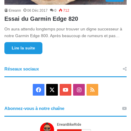
Erwann
06 Déc 2017
0
712
Essai du Garmin Edge 820
On aura attendu longtemps pour trouver un digne successeur à
notre Garmin Edge 800. Après beaucoup de rumeurs et pas…
Lire la suite
Réseaux sociaux
F
X
Y
I
R
a
o
n
S
Abonnez-vous à notre chaîne
c
u
s
S
e
T
t