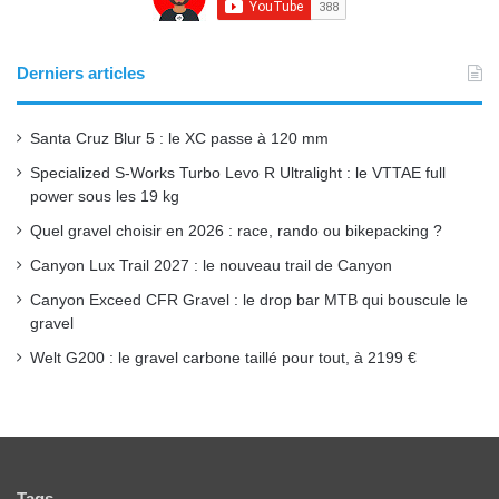
b
u
a
o
b
g
Derniers articles
o
e
r
Santa Cruz Blur 5 : le XC passe à 120 mm
k
a
Specialized S-Works Turbo Levo R Ultralight : le VTTAE full
power sous les 19 kg
m
Quel gravel choisir en 2026 : race, rando ou bikepacking ?
Canyon Lux Trail 2027 : le nouveau trail de Canyon
Canyon Exceed CFR Gravel : le drop bar MTB qui bouscule le
gravel
Welt G200 : le gravel carbone taillé pour tout, à 2199 €
Tags