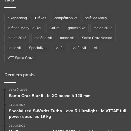
bikepacking
Brèves
compétition vtt
forêt de Marly
forêt de Marly-Le-Roi
GoPro
gravel bike
matos 2012
matos 2013
matériel vtt
rando vtt
Santa Cruz Nomad
sortie vtt
Specialized
vidéo
vidéo vtt
vtt
VTT Santa Cruz
Derniers posts
06 Août 2026
Santa Cruz Blur 5 : le XC passe à 120 mm
24 Juil 2026
Specialized S-Works Turbo Levo R Ultralight : le VTTAE full
power sous les 19 kg
01 Juil 2026