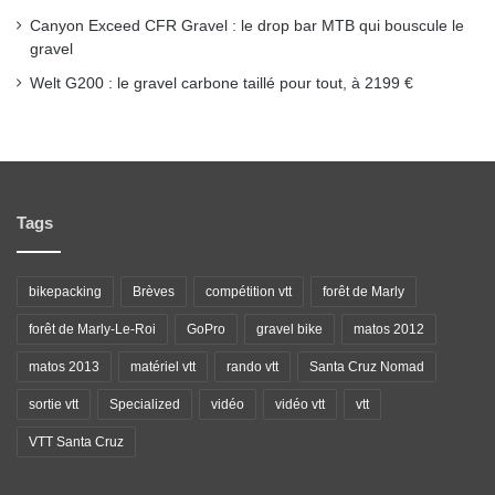
Canyon Exceed CFR Gravel : le drop bar MTB qui bouscule le
gravel
Welt G200 : le gravel carbone taillé pour tout, à 2199 €
Tags
bikepacking
Brèves
compétition vtt
forêt de Marly
forêt de Marly-Le-Roi
GoPro
gravel bike
matos 2012
matos 2013
matériel vtt
rando vtt
Santa Cruz Nomad
sortie vtt
Specialized
vidéo
vidéo vtt
vtt
VTT Santa Cruz