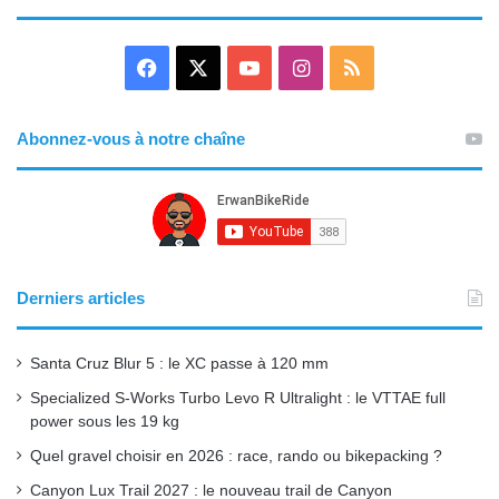
F
X
Y
I
R
a
o
n
S
Abonnez-vous à notre chaîne
c
u
s
S
e
T
t
b
u
a
o
b
g
Derniers articles
o
e
r
Santa Cruz Blur 5 : le XC passe à 120 mm
k
a
Specialized S-Works Turbo Levo R Ultralight : le VTTAE full
power sous les 19 kg
m
Quel gravel choisir en 2026 : race, rando ou bikepacking ?
Canyon Lux Trail 2027 : le nouveau trail de Canyon