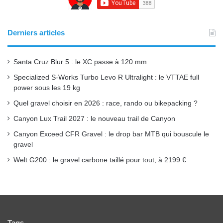
b
u
a
o
b
g
Derniers articles
o
e
r
Santa Cruz Blur 5 : le XC passe à 120 mm
k
a
Specialized S-Works Turbo Levo R Ultralight : le VTTAE full
power sous les 19 kg
m
Quel gravel choisir en 2026 : race, rando ou bikepacking ?
Canyon Lux Trail 2027 : le nouveau trail de Canyon
Canyon Exceed CFR Gravel : le drop bar MTB qui bouscule le
gravel
Welt G200 : le gravel carbone taillé pour tout, à 2199 €
Tags