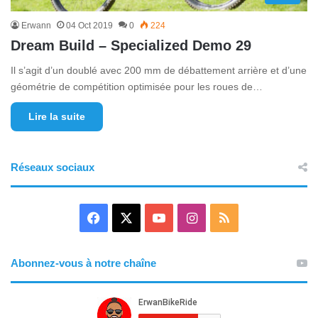
Erwann
04 Oct 2019
0
224
Dream Build – Specialized Demo 29
Il s’agit d’un doublé avec 200 mm de débattement arrière et d’une
géométrie de compétition optimisée pour les roues de…
Lire la suite
Réseaux sociaux
F
X
Y
I
R
a
o
n
S
Abonnez-vous à notre chaîne
c
u
s
S
e
T
t