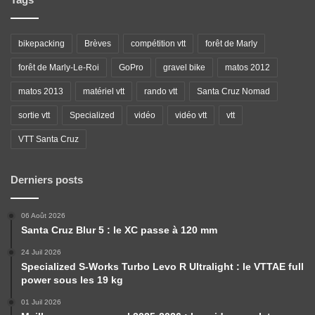
bikepacking
Brèves
compétition vtt
forêt de Marly
forêt de Marly-Le-Roi
GoPro
gravel bike
matos 2012
matos 2013
matériel vtt
rando vtt
Santa Cruz Nomad
sortie vtt
Specialized
vidéo
vidéo vtt
vtt
VTT Santa Cruz
Derniers posts
06 Août 2026
Santa Cruz Blur 5 : le XC passe à 120 mm
24 Juil 2026
Specialized S-Works Turbo Levo R Ultralight : le VTTAE full
power sous les 19 kg
01 Juil 2026