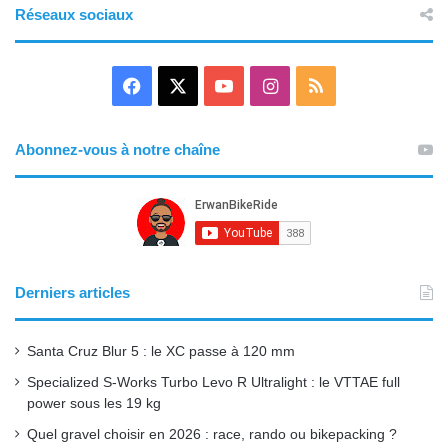
Réseaux sociaux
F
X
Y
I
R
a
o
n
S
Abonnez-vous à notre chaîne
c
u
s
S
e
T
t
b
u
a
o
b
g
Derniers articles
o
e
r
Santa Cruz Blur 5 : le XC passe à 120 mm
k
a
Specialized S-Works Turbo Levo R Ultralight : le VTTAE full
power sous les 19 kg
m
Quel gravel choisir en 2026 : race, rando ou bikepacking ?