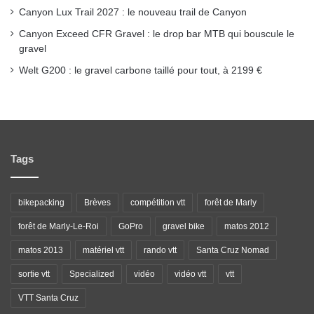
Canyon Lux Trail 2027 : le nouveau trail de Canyon
Canyon Exceed CFR Gravel : le drop bar MTB qui bouscule le
gravel
Welt G200 : le gravel carbone taillé pour tout, à 2199 €
Tags
bikepacking
Brèves
compétition vtt
forêt de Marly
forêt de Marly-Le-Roi
GoPro
gravel bike
matos 2012
matos 2013
matériel vtt
rando vtt
Santa Cruz Nomad
sortie vtt
Specialized
vidéo
vidéo vtt
vtt
VTT Santa Cruz