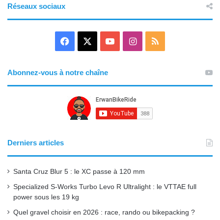
Réseaux sociaux
F
X
Y
I
R
a
o
n
S
Abonnez-vous à notre chaîne
c
u
s
S
e
T
t
b
u
a
o
b
g
Derniers articles
o
e
r
Santa Cruz Blur 5 : le XC passe à 120 mm
k
a
Specialized S-Works Turbo Levo R Ultralight : le VTTAE full
power sous les 19 kg
m
Quel gravel choisir en 2026 : race, rando ou bikepacking ?