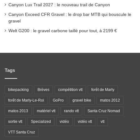
Canyon Lux Trail 2027 : le nouveau trail de Canyon
Canyon Exceed CFR Gravel : le drop bar MTB qui bouscule le
gravel
Welt G200 : le gravel carbone taillé pour tout, à 2199 €
Tags
bikepacking
Brèves
compétition vtt
forêt de Marly
forêt de Marly-Le-Roi
GoPro
gravel bike
matos 2012
matos 2013
matériel vtt
rando vtt
Santa Cruz Nomad
sortie vtt
Specialized
vidéo
vidéo vtt
vtt
VTT Santa Cruz