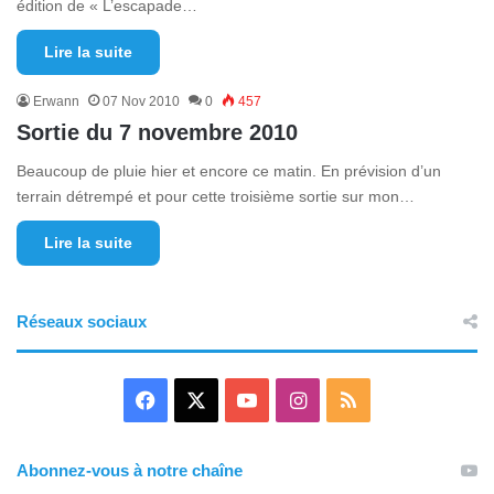
édition de « L’escapade…
Lire la suite
Erwann
07 Nov 2010
0
457
Sortie du 7 novembre 2010
Beaucoup de pluie hier et encore ce matin. En prévision d’un
terrain détrempé et pour cette troisième sortie sur mon…
Lire la suite
Réseaux sociaux
F
X
Y
I
R
a
o
n
S
Abonnez-vous à notre chaîne
c
u
s
S