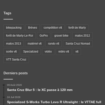
Tags
bikepacking
Brèves
compétition vtt
forêt de Marly
forêt de Marly-Le-Roi
GoPro
gravel bike
matos 2012
matos 2013
matériel vtt
rando vtt
Santa Cruz Nomad
sortie vtt
Specialized
vidéo
vidéo vtt
vtt
VTT Santa Cruz
Derniers posts
06 Août 2026
Santa Cruz Blur 5 : le XC passe à 120 mm
24 Juil 2026
Specialized S-Works Turbo Levo R Ultralight : le VTTAE full