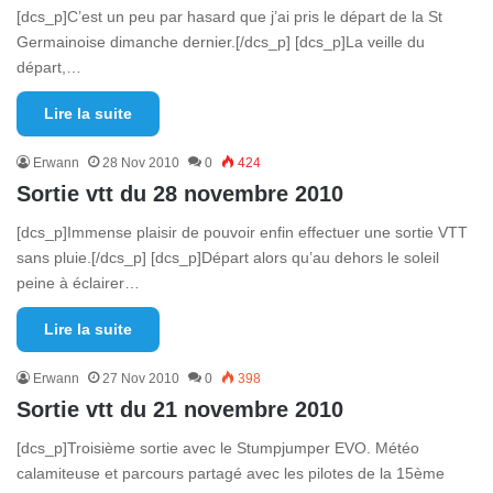
[dcs_p]C’est un peu par hasard que j’ai pris le départ de la St
Germainoise dimanche dernier.[/dcs_p] [dcs_p]La veille du
départ,…
Lire la suite
Erwann
28 Nov 2010
0
424
Sortie vtt du 28 novembre 2010
[dcs_p]Immense plaisir de pouvoir enfin effectuer une sortie VTT
sans pluie.[/dcs_p] [dcs_p]Départ alors qu’au dehors le soleil
peine à éclairer…
Lire la suite
Erwann
27 Nov 2010
0
398
Sortie vtt du 21 novembre 2010
[dcs_p]Troisième sortie avec le Stumpjumper EVO. Météo
calamiteuse et parcours partagé avec les pilotes de la 15ème