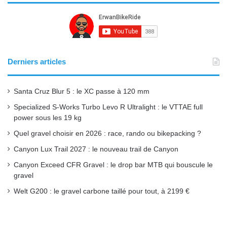
e
T
t
b
u
a
o
b
g
Derniers articles
o
e
r
Santa Cruz Blur 5 : le XC passe à 120 mm
k
a
Specialized S-Works Turbo Levo R Ultralight : le VTTAE full
power sous les 19 kg
m
Quel gravel choisir en 2026 : race, rando ou bikepacking ?
Canyon Lux Trail 2027 : le nouveau trail de Canyon
Canyon Exceed CFR Gravel : le drop bar MTB qui bouscule le
gravel
Welt G200 : le gravel carbone taillé pour tout, à 2199 €