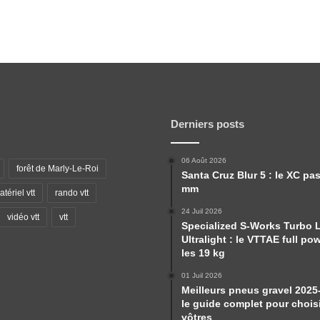
Derniers posts
06 Août 2026
forêt de Marly-Le-Roi
Santa Cruz Blur 5 : le XC pa
mm
tériel vtt
rando vtt
24 Juil 2026
vidéo vtt
vtt
Specialized S-Works Turbo 
Ultralight : le VTTAE full po
les 19 kg
01 Juil 2026
Meilleurs pneus gravel 2025
le guide complet pour choisi
vôtres