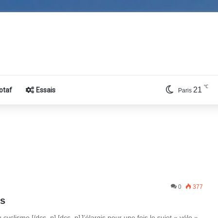
℃
21
otaf
Essais
Paris
0
377
ss
cyclisme.[/dcs_p] [dcs_p]J’élargis pour une fois le sujet « vélo »