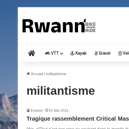
Accueil
VTT
Kayak
Gravel
Vel
Accueil
/
militantisme
militantisme
Erwann
01 Mar 2011
Tragique rassemblement Critical Ma
[dcs_p]Tout n’est pas rose ou souriant dans le monde du 