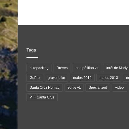
Tags
bikepacking
Brèves
compétition vtt
forêt de Marly
GoPro
gravel bike
matos 2012
matos 2013
ma
Santa Cruz Nomad
sortie vtt
Specialized
vidéo
VTT Santa Cruz