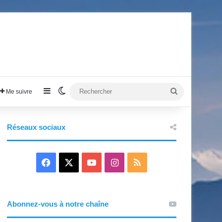
Sidebar (barre latérale)
Switch skin
Rechercher
Me suivre
Réseaux sociaux
F
X
Y
I
R
a
o
n
S
c
u
s
S
Abonnez-vous à notre chaîne