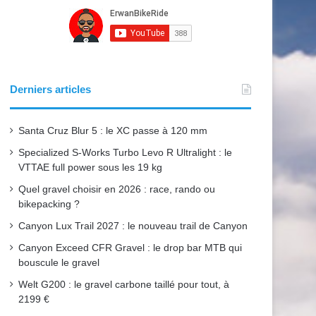
e
T
t
b
u
a
o
b
g
o
e
r
Derniers articles
k
a
Santa Cruz Blur 5 : le XC passe à 120 mm
m
Specialized S-Works Turbo Levo R Ultralight : le
VTTAE full power sous les 19 kg
Quel gravel choisir en 2026 : race, rando ou
bikepacking ?
Canyon Lux Trail 2027 : le nouveau trail de Canyon
Canyon Exceed CFR Gravel : le drop bar MTB qui
bouscule le gravel
Welt G200 : le gravel carbone taillé pour tout, à
2199 €