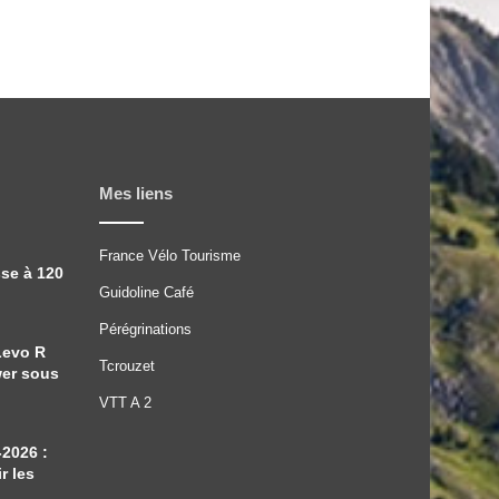
Mes liens
France Vélo Tourisme
sse à 120
Guidoline Café
Pérégrinations
Levo R
Tcrouzet
wer sous
VTT A 2
-2026 :
r les