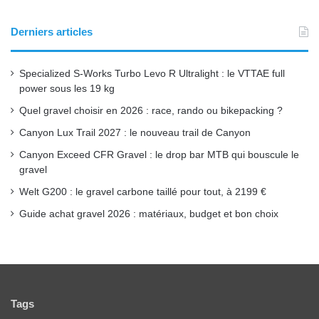
o
b
g
Derniers articles
o
e
r
Specialized S-Works Turbo Levo R Ultralight : le VTTAE full
k
a
power sous les 19 kg
Quel gravel choisir en 2026 : race, rando ou bikepacking ?
m
Canyon Lux Trail 2027 : le nouveau trail de Canyon
Canyon Exceed CFR Gravel : le drop bar MTB qui bouscule le
gravel
Welt G200 : le gravel carbone taillé pour tout, à 2199 €
Guide achat gravel 2026 : matériaux, budget et bon choix
Tags