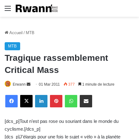
Menu
Accueil
/
MTB
MTB
Tragique rassemblement
Critical Mass
Erwann
E
01 Mar 2011
377
1 minute de lecture
n
Linkedin
Pinterest
WhatsApp
E-Mail
v
o
y
[dcs_p]Tout n’est pas rose ou souriant dans le monde du
e
cyclisme.[/dcs_p]
r
[dcs_p]J’élargis pour une fois le sujet « vélo » à la planète
u