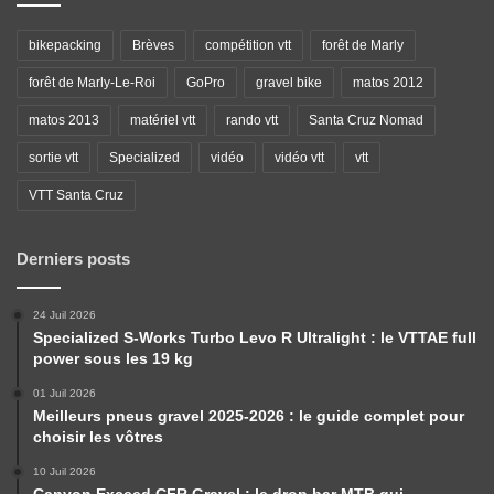
bikepacking
Brèves
compétition vtt
forêt de Marly
forêt de Marly-Le-Roi
GoPro
gravel bike
matos 2012
matos 2013
matériel vtt
rando vtt
Santa Cruz Nomad
sortie vtt
Specialized
vidéo
vidéo vtt
vtt
VTT Santa Cruz
Derniers posts
24 Juil 2026
Specialized S-Works Turbo Levo R Ultralight : le VTTAE full
power sous les 19 kg
01 Juil 2026
Meilleurs pneus gravel 2025-2026 : le guide complet pour
choisir les vôtres
10 Juil 2026