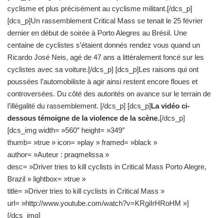
cyclisme et plus précisément au cyclisme militant.[/dcs_p]
n
c
[dcs_p]Un rassemblement Critical Mass se tenait le 25 février
o
dernier en début de soirée à Porto Alegres au Brésil. Une
u
centaine de cyclistes s’étaient donnés rendez vous quand un
r
Ricardo José Neis, agé de 47 ans a littéralement foncé sur les
r
cyclistes avec sa voiture.[/dcs_p] [dcs_p]Les raisons qui ont
i
poussées l’automobiliste à agir ainsi restent encore floues et
e
controversées. Du côté des autorités on avance sur le terrain de
l
l’illégalité du rassemblement. [/dcs_p] [dcs_p]
La vidéo ci-
dessous témoigne de la violence de la scène.
[/dcs_p]
[dcs_img width= »560″ height= »349″
thumb= »true » icon= »play » framed= »black »
author= »Auteur : praqmelissa »
desc= »Driver tries to kill cyclists in Critical Mass Porto Alegre,
Brazil » lightbox= »true »
title= »Driver tries to kill cyclists in Critical Mass »
url= »http://www.youtube.com/watch?v=KRgiIrHRoHM »]
[/dcs_img]