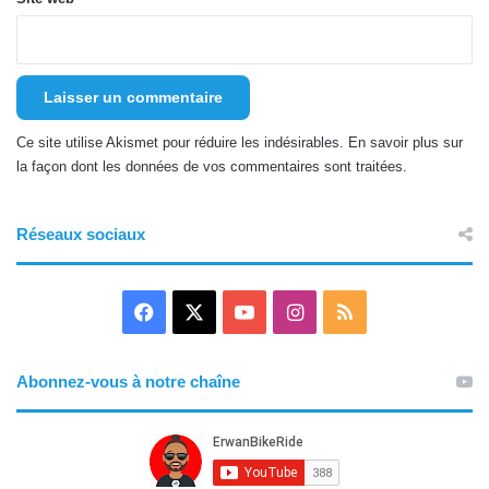
Ce site utilise Akismet pour réduire les indésirables.
En savoir plus sur
la façon dont les données de vos commentaires sont traitées
.
Réseaux sociaux
F
X
Y
I
R
a
o
n
S
Abonnez-vous à notre chaîne
c
u
s
S
e
T
t
b
u
a