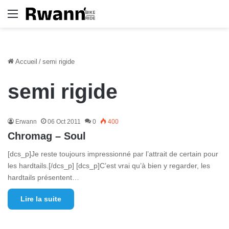
Menu
Accueil
/
semi rigide
semi rigide
Erwann
06 Oct 2011
0
400
Chromag – Soul
[dcs_p]Je reste toujours impressionné par l’attrait de certain pour
les hardtails.[/dcs_p] [dcs_p]C’est vrai qu’à bien y regarder, les
hardtails présentent…
Lire la suite