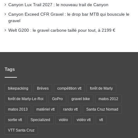
Canyon Lux Trail 2027 : le nouveau trail de Canyon
Canyon Exceed CFR Gravel : le drop bar MTB qui bouscule le
gravel
Welt G200 : le gravel carbone taillé pour tout, à 2199 €
Tags
bikepacking
Brèves
compétition vtt
forêt de Marly
forêt de Marly-Le-Roi
GoPro
gravel bike
matos 2012
matos 2013
matériel vtt
rando vtt
Santa Cruz Nomad
sortie vtt
Specialized
vidéo
vidéo vtt
vtt
VTT Santa Cruz