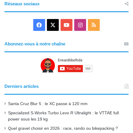
Réseaux sociaux
F
X
Y
I
R
a
o
n
S
Abonnez-vous à notre chaîne
c
u
s
S
e
T
t
b
u
a
o
b
g
Derniers articles
o
e
r
Santa Cruz Blur 5 : le XC passe à 120 mm
k
a
Specialized S-Works Turbo Levo R Ultralight : le VTTAE full
power sous les 19 kg
m
Quel gravel choisir en 2026 : race, rando ou bikepacking ?