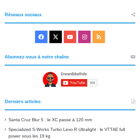
Réseaux sociaux
F
X
Y
I
R
a
o
n
S
Abonnez-vous à notre chaîne
c
u
s
S
e
T
t
b
u
a
o
b
g
Derniers articles
o
e
r
Santa Cruz Blur 5 : le XC passe à 120 mm
k
a
Specialized S-Works Turbo Levo R Ultralight : le VTTAE full
power sous les 19 kg
m