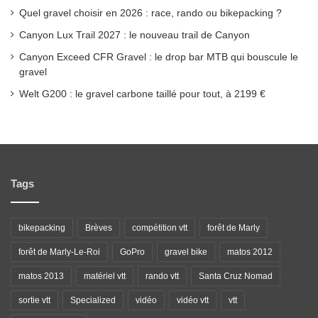
Quel gravel choisir en 2026 : race, rando ou bikepacking ?
Canyon Lux Trail 2027 : le nouveau trail de Canyon
Canyon Exceed CFR Gravel : le drop bar MTB qui bouscule le
gravel
Welt G200 : le gravel carbone taillé pour tout, à 2199 €
Tags
bikepacking
Brèves
compétition vtt
forêt de Marly
forêt de Marly-Le-Roi
GoPro
gravel bike
matos 2012
matos 2013
matériel vtt
rando vtt
Santa Cruz Nomad
sortie vtt
Specialized
vidéo
vidéo vtt
vtt