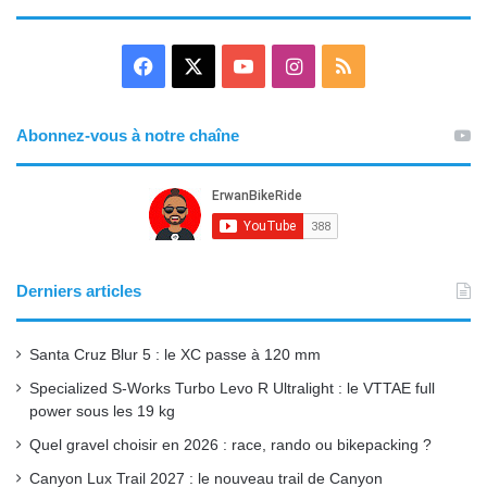
F
X
Y
I
R
a
o
n
S
Abonnez-vous à notre chaîne
c
u
s
S
e
T
t
b
u
a
o
b
g
Derniers articles
o
e
r
Santa Cruz Blur 5 : le XC passe à 120 mm
k
a
Specialized S-Works Turbo Levo R Ultralight : le VTTAE full
power sous les 19 kg
m
Quel gravel choisir en 2026 : race, rando ou bikepacking ?
Canyon Lux Trail 2027 : le nouveau trail de Canyon