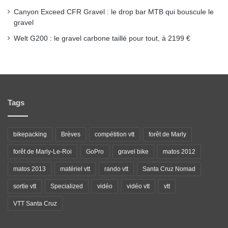
Canyon Exceed CFR Gravel : le drop bar MTB qui bouscule le
gravel
Welt G200 : le gravel carbone taillé pour tout, à 2199 €
Tags
bikepacking
Brèves
compétition vtt
forêt de Marly
forêt de Marly-Le-Roi
GoPro
gravel bike
matos 2012
matos 2013
matériel vtt
rando vtt
Santa Cruz Nomad
sortie vtt
Specialized
vidéo
vidéo vtt
vtt
VTT Santa Cruz