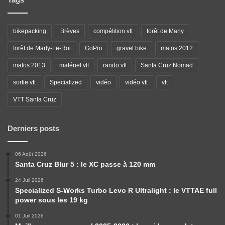
bikepacking
Brèves
compétition vtt
forêt de Marly
forêt de Marly-Le-Roi
GoPro
gravel bike
matos 2012
matos 2013
matériel vtt
rando vtt
Santa Cruz Nomad
sortie vtt
Specialized
vidéo
vidéo vtt
vtt
VTT Santa Cruz
Derniers posts
06 Août 2026
Santa Cruz Blur 5 : le XC passe à 120 mm
24 Juil 2026
Specialized S-Works Turbo Levo R Ultralight : le VTTAE full
power sous les 19 kg
01 Juil 2026