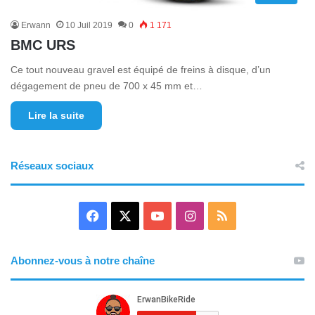
Erwann
10 Juil 2019
0
1 171
BMC URS
Ce tout nouveau gravel est équipé de freins à disque, d’un
dégagement de pneu de 700 x 45 mm et…
Lire la suite
Réseaux sociaux
F
X
Y
I
R
a
o
n
S
Abonnez-vous à notre chaîne
c
u
s
S
e
T
t