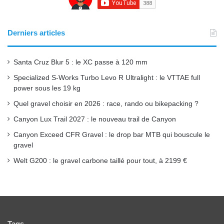
b
u
a
o
b
g
Derniers articles
o
e
r
Santa Cruz Blur 5 : le XC passe à 120 mm
k
a
Specialized S-Works Turbo Levo R Ultralight : le VTTAE full
power sous les 19 kg
m
Quel gravel choisir en 2026 : race, rando ou bikepacking ?
Canyon Lux Trail 2027 : le nouveau trail de Canyon
Canyon Exceed CFR Gravel : le drop bar MTB qui bouscule le
gravel
Welt G200 : le gravel carbone taillé pour tout, à 2199 €
Tags