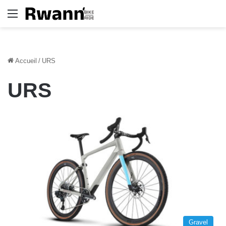
Menu
Accueil
/
URS
URS
Gravel