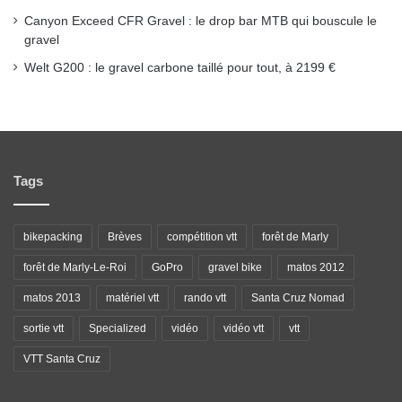
Canyon Exceed CFR Gravel : le drop bar MTB qui bouscule le
gravel
Welt G200 : le gravel carbone taillé pour tout, à 2199 €
Tags
bikepacking
Brèves
compétition vtt
forêt de Marly
forêt de Marly-Le-Roi
GoPro
gravel bike
matos 2012
matos 2013
matériel vtt
rando vtt
Santa Cruz Nomad
sortie vtt
Specialized
vidéo
vidéo vtt
vtt
VTT Santa Cruz