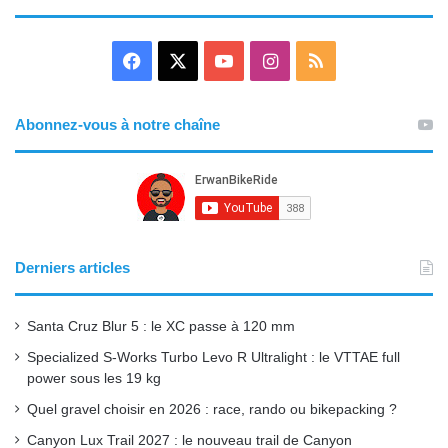
F
X
Y
I
R
a
o
n
S
Abonnez-vous à notre chaîne
c
u
s
S
e
T
t
b
u
a
o
b
g
Derniers articles
o
e
r
Santa Cruz Blur 5 : le XC passe à 120 mm
k
a
Specialized S-Works Turbo Levo R Ultralight : le VTTAE full
power sous les 19 kg
m
Quel gravel choisir en 2026 : race, rando ou bikepacking ?
Canyon Lux Trail 2027 : le nouveau trail de Canyon